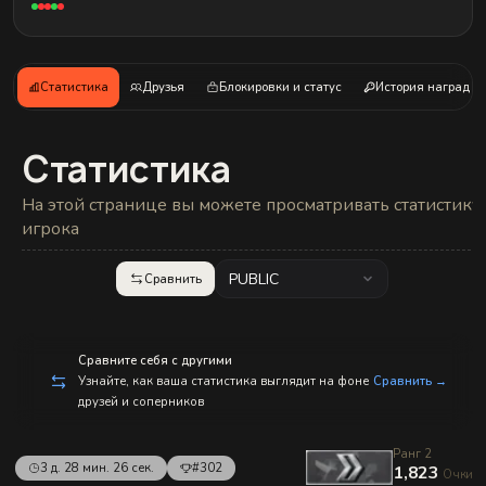
с
п
р
а
в
л
Статистика
Друзья
Блокировки и статус
История наград
е
н
и
е
Статистика
м!
На этой странице вы можете просматривать статистику
игрока
PUBLIC
Сравнить
Сравните себя с другими
Узнайте, как ваша статистика выглядит на фоне
Сравнить →
друзей и соперников
Ранг 2
3 д. 28 мин. 26 сек.
#302
1,823
Очки