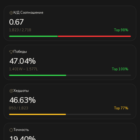
К/Д Соотношение
0.67
1,823 / 2,718
Top 98%
Победы
47.04%
1,401W – 1,577L
Top 100%
Хедшоты
46.63%
850 / 1,823
Top 77%
Точность
19.40%