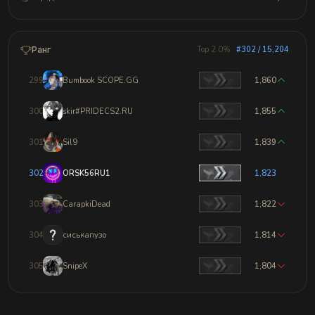
Ранг
Top 2.0%
#302 / 15,204
299
Bumbook SCOPE.GG
1,860
300
skir#PRIDECS2.RU
1,855
301
Sil9
1,839
302
ORSK56RU1
1,823
303
CarapkiDead
1,822
304
сиськапузо
1,814
305
SnipeX
1,804