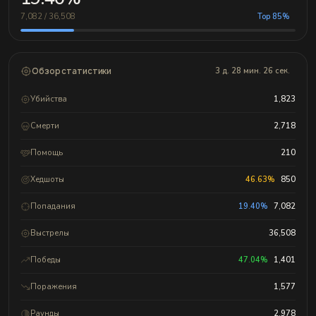
7,082 / 36,508
Top 85%
Обзор статистики
3 д. 28 мин. 26 сек.
Убийства
1,823
Смерти
2,718
Помощь
210
Хедшоты
46.63%
850
Попадания
19.40%
7,082
Выстрелы
36,508
Победы
47.04%
1,401
Поражения
1,577
Раунды
2,978