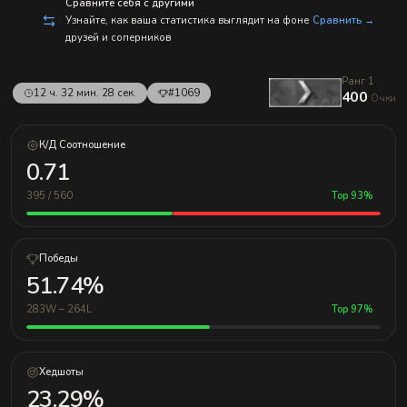
с
Сравните себя с другими
п
Узнайте, как ваша статистика выглядит на фоне
Сравнить →
р
друзей и соперников
а
в
л
Ранг 1
е
12 ч. 32 мин. 28 сек.
#1069
400
н
Очки
и
е
м!
К/Д Соотношение
0.71
395 / 560
Top 93%
Победы
51.74%
283W – 264L
Top 97%
Хедшоты
23.29%