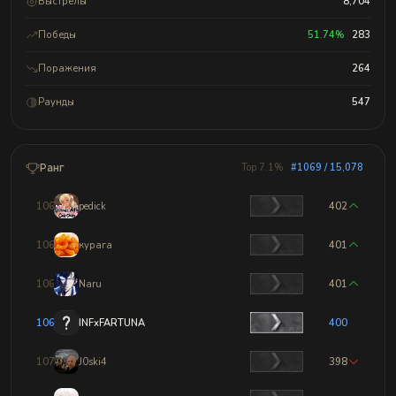
Выстрелы
8,704
Победы
51.74%
283
Поражения
264
Раунды
547
Ранг
Top 7.1%
#1069 / 15,078
1066
pedick
402
1067
курага
401
1068
Naru
401
1069
INFxFARTUNA
400
1070
J0ski4
398