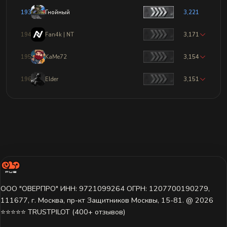
193
Гнойный
3,221
194
Fan4k | NT
3,171
195
KaMe72
3,154
196
Elder
3,151
ООО "ОВЕРПРО" ИНН: 9721099264 ОГРН: 1207700190279,
111677, г. Москва, пр-кт Защитников Москвы, 15-81. @ 2026 ㅤ
⭐⭐⭐⭐⭐ TRUSTPILOT (400+ отзывов)