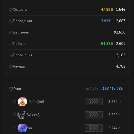
Хедшоты
47.89%
1,546
Попадания
13.93%
12,887
Выстрелы
92,510
Победы
54.38%
2,601
Поражения
2,182
Раунды
4,783
Ранг
Top 1.3%
#193 / 15,085
190
д9д9 г@д9
3,269
191
$Akser$
3,266
192
fan
3,244