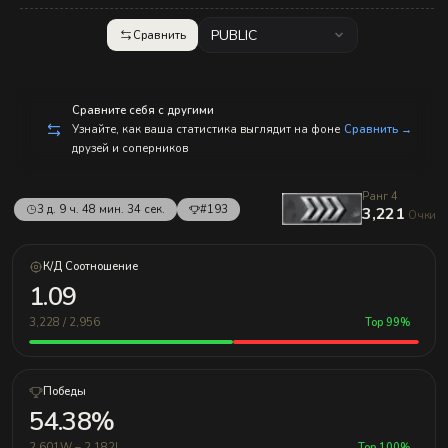
с
п
р
PUBLIC
Сравнить
а
в
л
е
н
Сравните себя с другими
и
Узнайте, как ваша статистика выглядит на фоне
Сравнить →
е
друзей и соперников
м!
Ранг 4
3 д. 9 ч. 48 мин. 34 сек.
#193
3,221
Очки
К/Д Соотношение
1.09
3,228 / 2,956
Top 99%
Победы
54.38%
2,601W – 2,182L
Top 100%