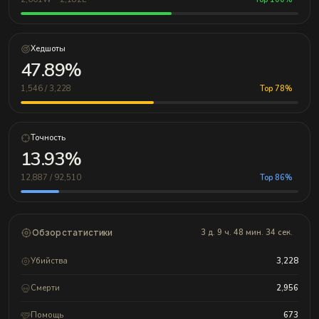
Хедшоты
47.89%
1,546 / 3,228
Top 78%
Точность
13.93%
12,887 / 92,510
Top 86%
Обзор статистики
3 д. 9 ч. 48 мин. 34 сек.
Убийства
3,228
Смерти
2,956
Помощь
673