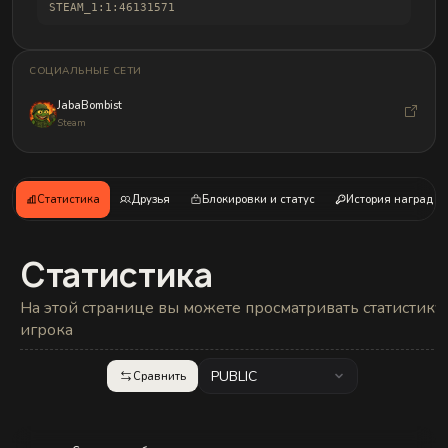
и
STEAM_1:1:46131571
б
а
н
д
СОЦИАЛЬНЫЕ СЕТИ
л
о
JabaBombist
в
Steam
Статистика
Друзья
Блокировки и статус
История наград
Статистика
На этой странице вы можете просматривать статистику
игрока
PUBLIC
Сравнить