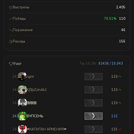
Выстрелы
2,405
Победы
70.51%
110
Поражения
46
Раунды
156
Ранг
Top 16.2%
#2436 / 15,043
2433
right
133
2434
K[0]zZzInAk1
133
2435
᲼᲼᲼
133
2436
ВУПСЕНЬ
132
2437
❤КАПИТАН АРМЕНИЯ❤
131