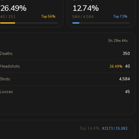
26.49%
12.74%
40 / 151
584 / 4,584
Top 56%
Top 73%
5h 29m 44s
Deaths
350
Headshots
40
26.49%
Shots
4,584
Losses
45
Top 14.4%
#2173 / 15,082