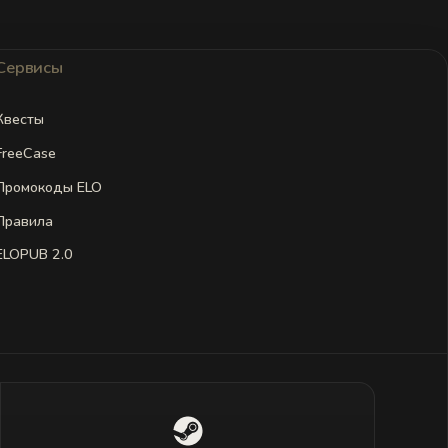
Сервисы
Квесты
FreeCase
Промокоды ELO
Правила
ELOPUB 2.0