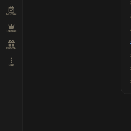
Миссии
ТопДня
Квесты
Ещё