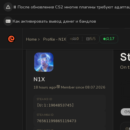
⏸️ После обновления CS2 многие плагины требуют адапта
Как активировать вывод денег и бандлов
0
5
/5
17
Home
Profile - N1X
St
On t
N1X
18 hours ago
Member since 08.07.2026
STEAM3 ID
[U:1:1904853745]
5
STEAM64 ID
76561199865119473