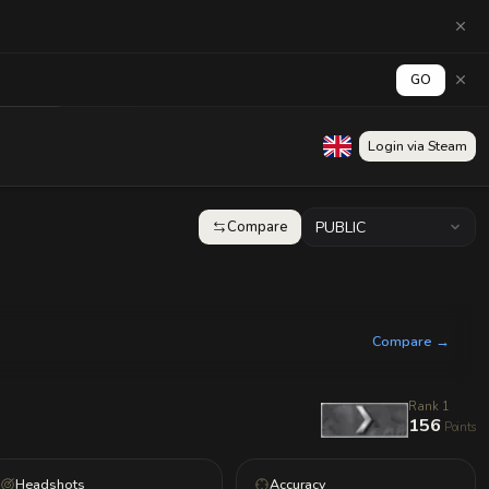
GO
Wall
Login via Steam
Compare
PUBLIC
Compare →
Rank 1
156
Points
Headshots
Accuracy