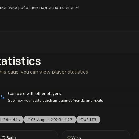
ции. Уже работаем над исправлением!
Statistics
Friends
Bans and Status
Reward History
atistics
his page, you can view player statistics
Compare with other players
See how your stats stack up against friends and rivals
h 29m 44s
03 August 2026 14:27
#2173
K/D Ratio
Wins