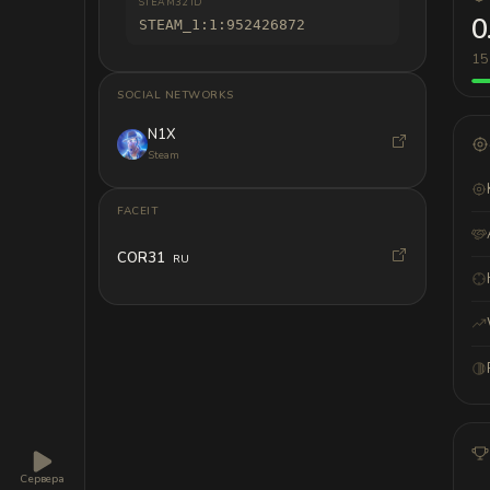
STEAM32 ID
0
STEAM_1:1:952426872
15
SOCIAL NETWORKS
N1X
Steam
FACEIT
COR31
RU
Сервера