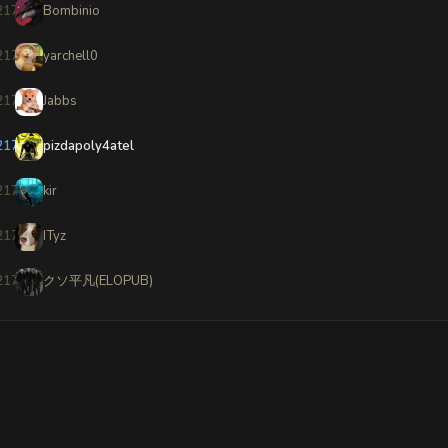
2170
Bombinio
2171
yarchell0
2172
Jabbs
2173
pizdapoly4atel
2174
kir
2175
ITyz
2176
クソ平凡(ELOPUB)