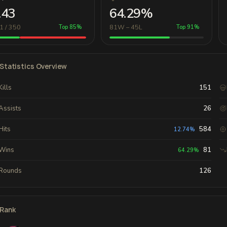
.43
64.29%
1 / 350
81W – 45L
Top 85%
Top 91%
Statistics Overview
Kills
151
Assists
26
Hits
584
12.74%
Wins
81
64.29%
Rounds
126
Rank