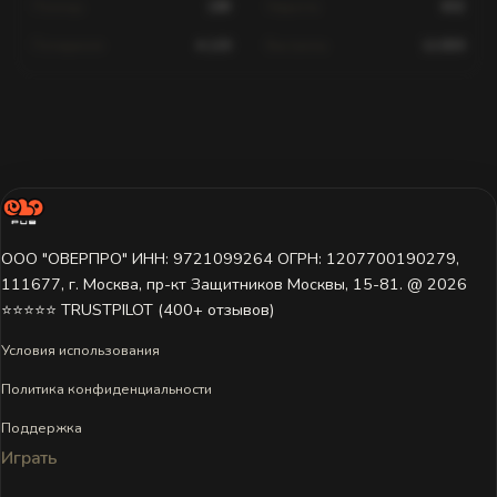
Помощь
189
Хедшоты
602
Попадания
4,120
Выстрелы
12,830
Статистика для этого игрока недоступна.
Игрок ещё не играл на этом сервере или данные пока не
загружены. Попробуйте выбрать другой сервер.
ООО "ОВЕРПРО" ИНН: 9721099264 ОГРН: 1207700190279,
111677, г. Москва, пр-кт Защитников Москвы, 15-81. @ 2026 ㅤ
⭐⭐⭐⭐⭐ TRUSTPILOT (400+ отзывов)
Условия использования
Политика конфиденциальности
Поддержка
Играть