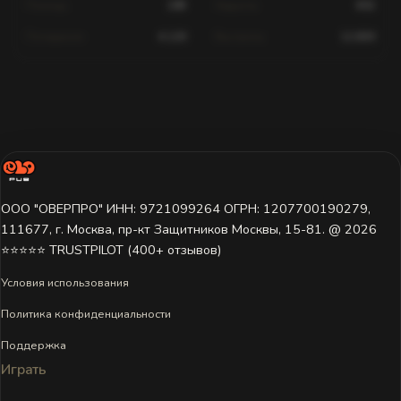
Помощь
189
Хедшоты
602
Попадания
4,120
Выстрелы
12,830
Статистика для этого игрока недоступна.
Игрок ещё не играл на этом сервере или данные пока не
загружены. Попробуйте выбрать другой сервер.
ООО "ОВЕРПРО" ИНН: 9721099264 ОГРН: 1207700190279,
111677, г. Москва, пр-кт Защитников Москвы, 15-81. @ 2026 ㅤ
⭐⭐⭐⭐⭐ TRUSTPILOT (400+ отзывов)
Условия использования
Политика конфиденциальности
Поддержка
Играть