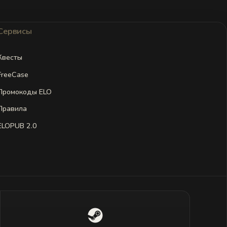
Сервисы
Квесты
FreeCase
Промокоды ELO
Правила
ELOPUB 2.0