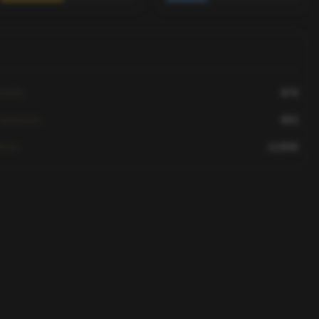
eaths
674
Headshots
602
hots
12,830