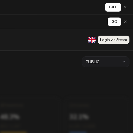
FREE
GO
Wall
Login via Steam
PUBLIC
Headshots
Accuracy
48.3%
32.1%
602 / 1,247
4,120 / 12,830