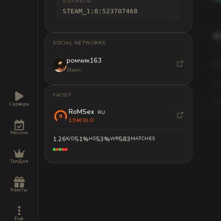
STEAM32 ID
STEAM_1:0:523707468
SOCIAL NETWORKS
ромчик163
Kil
Steam
As
FACEIT
Hi
Сервера
RoMSex
RU
1,940 ELO
Миссии
1.26
51%
53%
583
K/D
HS
WR
MATCHES
Sta
ТопДня
The pl
Квесты
Ещё