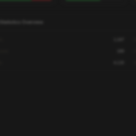
Statistics Overview
ls
1,247
D
sists
189
ts
4,120
S
tistics for this player are not available.
ayer has not played on this server yet or data is still
loading. Try selecting a different server.