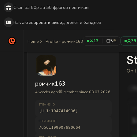
Скин за 50р за 50 фрагов новичкам
Как активировать вывод денег и бандлов
13
5
/5
39
Home
Profile - ромчик163
St
On t
ромчик163
R
4 weeks ago
Member since 08.07.2026
STEAM3 ID
[U:1:1047414936]
1
STEAM64 ID
76561199007680664
1,