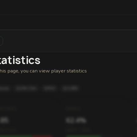
Statistics
Friends
Bans and Status
Reward History
atistics
his page, you can view player statistics
ussia
24h 13m
#42
2,480
K/D Ratio
Wins
.85
62.4%
247 / 674
580W – 350L