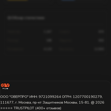
Обзор статистики
Убийства
1,247
Смерти
674
Помощь
189
Хедшоты
602
Попадания
4,120
Выстрелы
12,830
Статистика для этого игрока недоступна.
Игрок ещё не играл на этом сервере или данные пока не
загружены. Попробуйте выбрать другой сервер.
ООО "ОВЕРПРО" ИНН: 9721099264 ОГРН: 1207700190279,
111677, г. Москва, пр-кт Защитников Москвы, 15-81. @ 2026 ㅤ
⭐⭐⭐⭐⭐ TRUSTPILOT (400+ отзывов)