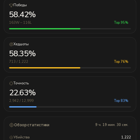
Победы
58.42%
163W – 116L
Top 95%
Хедшоты
58.35%
713 / 1,222
Top 76%
Точность
22.63%
2,942 / 12,999
Top 83%
Обзор статистики
9 ч. 19 мин. 30 сек.
Убийства
1,222