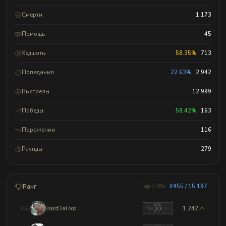
Смерти
1,173
Помощь
45
Хедшоты
58.35%
713
Попадания
22.63%
2,942
Выстрелы
12,999
Победы
58.42%
163
Поражения
116
Раунды
279
Ранг
Top 3.0%
#455 / 15,197
452
BoostЗаFood
1,242