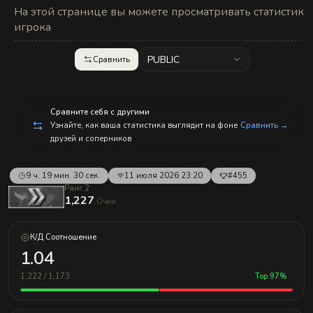
с
На этой странице вы можете просматривать статистику
п
р
игрока
а
в
л
PUBLIC
Сравнить
е
н
и
е
м!
Сравните себя с другими
Узнайте, как ваша статистика выглядит на фоне
Сравнить →
друзей и соперников
9 ч. 19 мин. 30 сек.
11 июля 2026 23:20
#455
Ранг 2
1,227
Очки
К/Д Соотношение
1.04
1,222 / 1,173
Top 97%