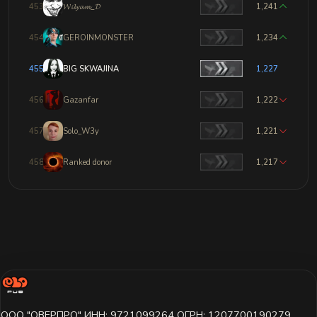
453
𝓦𝓲𝓵𝔂𝓪𝓶_𝓓
1,241
454
GЕRОINМОNSТЕR
1,234
455
BIG SKWAJINA
1,227
456
Gazanfar
1,222
457
Solo_W3y
1,221
458
Ranked donor
1,217
ООО "ОВЕРПРО" ИНН: 9721099264 ОГРН: 1207700190279,