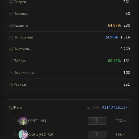
Смерти
561
Помощь
50
Хедшоты
64.07%
230
Попадания
24.98%
1,316
Выстрелы
5,269
Победы
60.16%
151
Поражения
100
Раунды
251
Ранг
Top 7.6%
#1143 / 15,117
1140
YKYPEHblY
366
1141
KeyRu [ELOPUB]
365