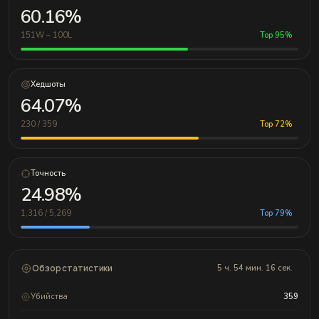
60.16%
151W – 100L
Top 95%
Хедшоты
64.07%
230 / 359
Top 72%
Точность
24.98%
1,316 / 5,269
Top 79%
Обзор статистики
5 ч. 54 мин. 16 сек.
Убийства
359