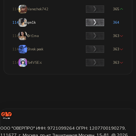
1142
Vanechek742
365
1143
qm1k
364
1144
✪ t1ma
363
1145
Shrek peek
363
1146
To4VSE⚔
363
ООО "ОВЕРПРО" ИНН: 9721099264 ОГРН: 1207700190279,
111677, г. Москва, пр-кт Защитников Москвы, 15-81. @ 2026 ㅤ