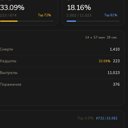
33.09%
18.16%
223 / 674
2,002 / 11,023
Top 72%
Top 81%
14 ч. 57 мин. 39 сек.
Смерти
1,410
Хедшоты
223
33.09%
Выстрелы
11,023
Поражения
376
Top 4.9%
#732 / 15,082