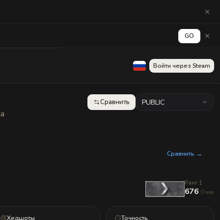
GO
аград
Стена
Войти через Steam
Сравнить
PUBLIC
ка
Сравнить →
Ранг 1
676
Очки
Хедшоты
Точность