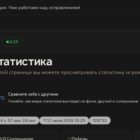
ции. Уже работаем над исправлением!
Статистика
Друзья
Блокировки и статус
История н
23
татистика
той странице вы можете просматривать статистику игро
Сравните себя с другими
Узнайте, как ваша статистика выглядит на фоне друзей и соперников
4 ч. 57 мин. 39 сек.
17 июля 2026 15:25
#732
К/Д Соотношение
Победы