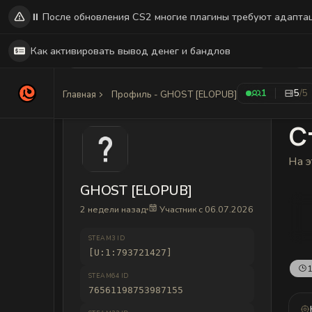
⏸️ После обновления CS2 многие плагины требуют адапта
Как активировать вывод денег и бандлов
1
5
/5
Главная
Профиль - GHOST [ELOPUB]
С
На э
GHOST [ELOPUB]
2 недели назад
Участник с 06.07.2026
STEAM3 ID
[U:1:793721427]
1
STEAM64 ID
76561198753987155