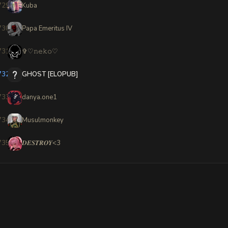
729
Kuba
730
Papa Emeritus IV
731
✞︎♡︎𝚗𝚎𝚔𝚘♡
732
GHOST [ELOPUB]
733
danya.one1
734
Musulmonkey
735
𝑫𝑬𝑺𝑻𝑹𝑶𝒀<3