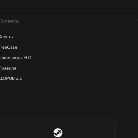
Сервисы
Квесты
FreeCase
Промокоды ELO
Правила
ELOPUB 2.0