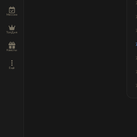
Миссии
ТопДня
Квесты
Ещё