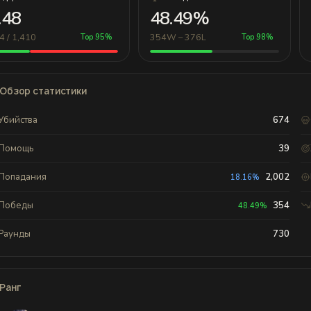
.48
48.49%
4 / 1,410
354W – 376L
Top 95%
Top 98%
Обзор статистики
Убийства
674
Помощь
39
Попадания
2,002
18.16%
Победы
354
48.49%
Раунды
730
Ранг