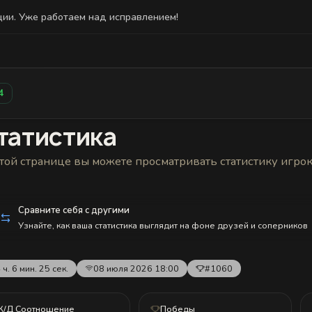
ции. Уже работаем над исправлением!
Статистика
Друзья
Блокировки и статус
История н
4
татистика
той странице вы можете просматривать статистику игро
Сравните себя с другими
Узнайте, как ваша статистика выглядит на фоне друзей и соперников
 ч. 6 мин. 25 сек.
08 июля 2026 18:00
#1060
К/Д Соотношение
Победы