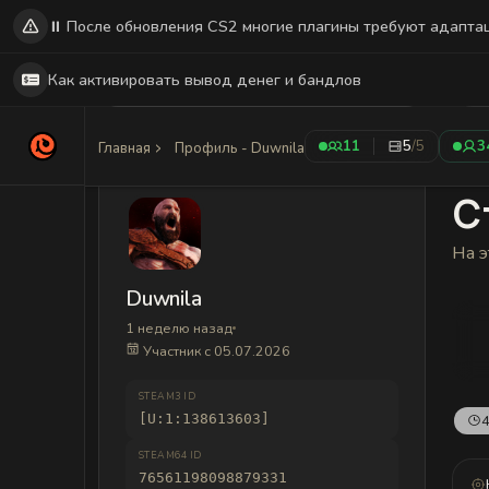
⏸️ После обновления CS2 многие плагины требуют адапта
Как активировать вывод денег и бандлов
11
5
/5
3
Главная
Профиль - Duwnila
С
На э
Duwnila
1 неделю назад
Участник с 05.07.2026
STEAM3 ID
[U:1:138613603]
4
STEAM64 ID
76561198098879331