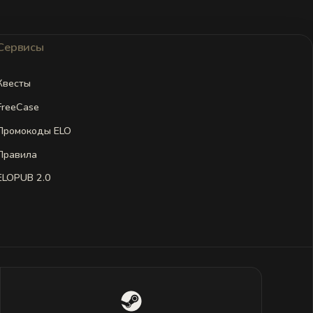
Сервисы
Квесты
FreeCase
Промокоды ELO
Правила
ELOPUB 2.0