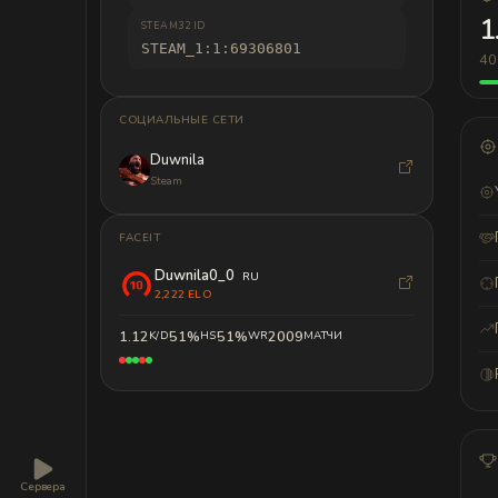
1
STEAM32 ID
STEAM_1:1:69306801
40
СОЦИАЛЬНЫЕ СЕТИ
Duwnila
Steam
FACEIT
Duwnila0_0
RU
2,222 ELO
1.12
51%
51%
2009
K/D
HS
WR
МАТЧИ
Сервера