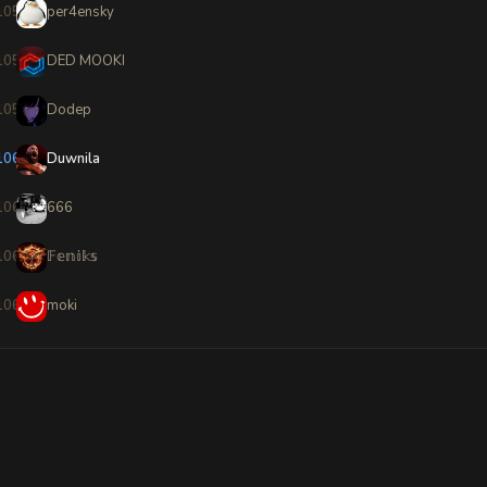
1057
per4ensky
1058
DED MOOKI
1059
Dodep
1060
Duwnila
1061
666
1062
𝔽𝕖𝕟𝕚𝕜𝕤
1063
moki