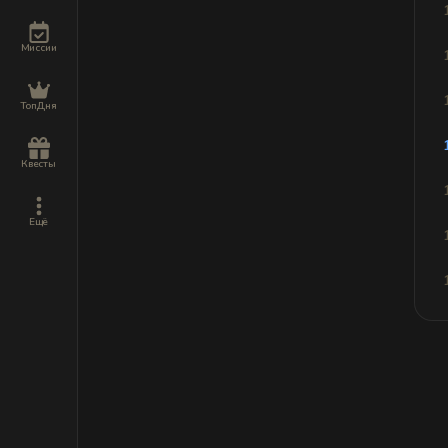
Миссии
ТопДня
Квесты
Ещё