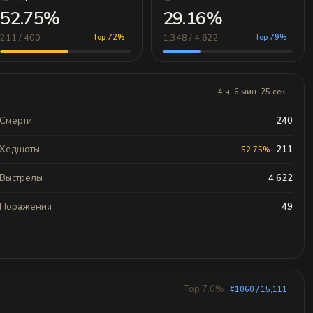
52.75%
29.16%
211 / 400
1,348 / 4,622
Top 72%
Top 79%
4 ч. 6 мин. 25 сек.
Смерти
240
Хедшоты
211
52.75%
Выстрелы
4,622
Поражения
49
Top 7.0%
#1060 / 15,111