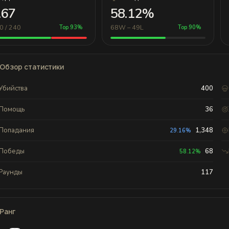
.67
58.12%
0 / 240
68W – 49L
Top 93%
Top 90%
Обзор статистики
Убийства
400
Помощь
36
Попадания
1,348
29.16%
Победы
68
58.12%
Раунды
117
Ранг