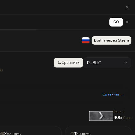
GO
аград
Стена
Войти через Steam
Сравнить
PUBLIC
ка
Сравнить →
Ранг 1
405
Очки
Хедшоты
Точность