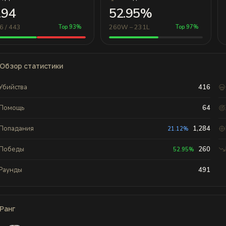
.94
52.95%
6 / 443
260W – 231L
Top 93%
Top 97%
Обзор статистики
Убийства
416
Помощь
64
Попадания
1,284
21.12%
Победы
260
52.95%
Раунды
491
Ранг