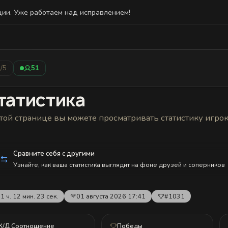
ции. Уже работаем над исправлением!
Статистика
Друзья
Блокировки и статус
История н
5
/5
51
татистика
той странице вы можете просматривать статистику игро
Сравните себя с другими
Узнайте, как ваша статистика выглядит на фоне друзей и соперников
1 ч. 12 мин. 23 сек.
01 августа 2026 17:41
#1031
К/Д Соотношение
Победы