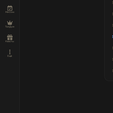
Миссии
ТопДня
Квесты
Ещё