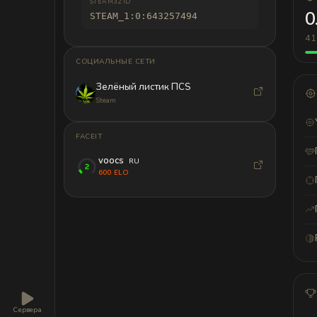
STEAM32 ID
0
STEAM_1:0:643257494
41
СОЦИАЛЬНЫЕ СЕТИ
Зелёный листик ПCS
Steam
FACEIT
voocs
RU
600 ELO
Сервера