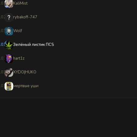
1028
KaliMist
1029
rybakoff-747
1030
Wolf
1031
Зелёный листик ПCS
1032
hart1z
1033
XYDO|HUKO
1034
мертвые уши