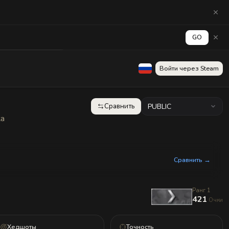
GO
аград
Стена
Войти через Steam
Сравнить
PUBLIC
ка
Сравнить →
Ранг 1
421
Очки
Хедшоты
Точность