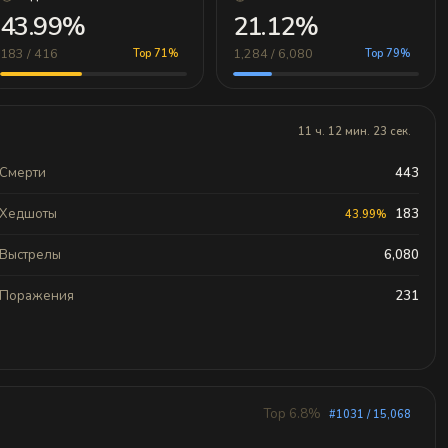
43.99%
21.12%
183 / 416
1,284 / 6,080
Top 71%
Top 79%
11 ч. 12 мин. 23 сек.
Смерти
443
Хедшоты
183
43.99%
Выстрелы
6,080
Поражения
231
Top 6.8%
#1031 / 15,068