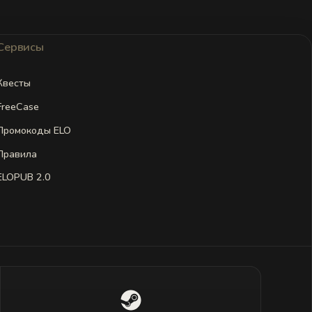
Сервисы
Квесты
FreeCase
Промокоды ELO
Правила
ELOPUB 2.0