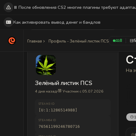
⏸️ После обновления CS2 многие плагины требуют адапта
Как активировать вывод денег и бандлов
8
Главная
Профиль - Зелёный листик ПCS
С
На э
Зелёный листик ПCS
4 дня назад
Участник с 05.07.2026
STEAM3 ID
[U:1:1286514988]
1
STEAM64 ID
76561199246780716