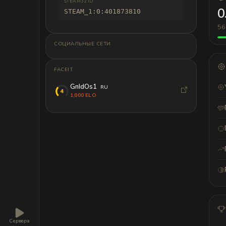
STEAM32 ID
0
STEAM_1:0:401873810
56
СОЦИАЛЬНЫЕ СЕТИ
FACEIT
GnIdOs1
RU
1,000 ELO
Сервера