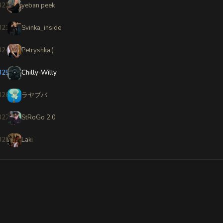
822
yeban peek
823
Svinka_inside
824
Petryshka:)
825
Chilly-Willy
826
ラヤブバ
827
StRoGo 2.0
828
Laki