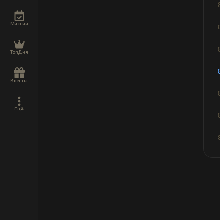
Миссии
ТопДня
Квесты
Ещё