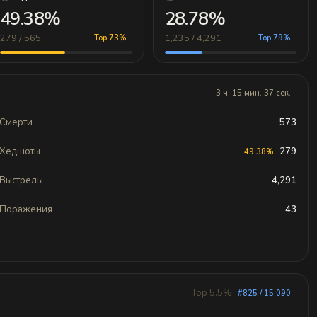
49.38%
28.78%
279 / 565
1,235 / 4,291
Top 73%
Top 79%
3 ч. 15 мин. 37 сек.
Смерти
573
Хедшоты
279
49.38%
Выстрелы
4,291
Поражения
43
Top 5.5%
#825 / 15,090