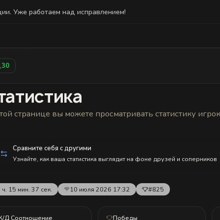
ции. Уже работаем над исправлением!
Статистика
Друзья
Блокировки и статус
История н
30
татистика
той странице вы можете просматривать статистику игро
Сравните себя с другими
Узнайте, как ваша статистика выглядит на фоне друзей и соперников
 ч. 15 мин. 37 сек.
10 июля 2026 17:32
#825
К/Д Соотношение
Победы