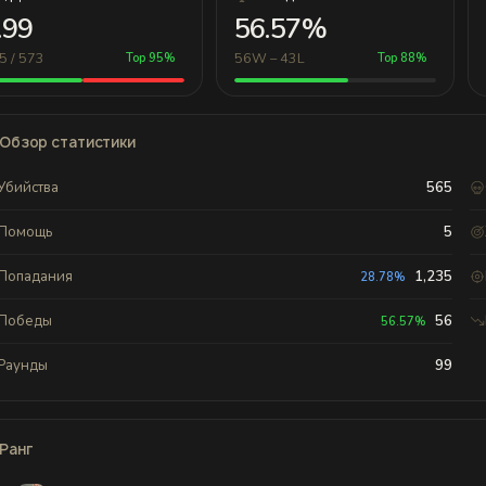
.99
56.57%
5 / 573
56W – 43L
Top 95%
Top 88%
Обзор статистики
Убийства
565
Помощь
5
Попадания
1,235
28.78%
Победы
56
56.57%
Раунды
99
Ранг