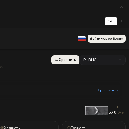
GO
аград
Стена
Войти через Steam
Сравнить
PUBLIC
ка
Сравнить →
Ранг 1
570
Очки
Хедшоты
Точность