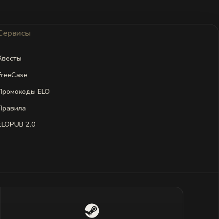
Сервисы
Квесты
FreeCase
Промокоды ELO
Правила
ELOPUB 2.0