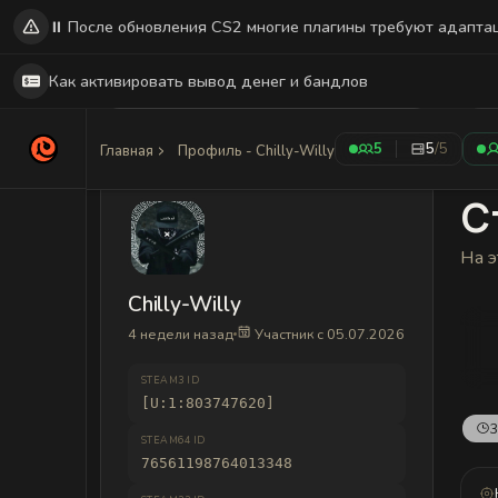
⏸️ После обновления CS2 многие плагины требуют адапта
Как активировать вывод денег и бандлов
5
5
/5
Главная
Профиль - Chilly-Willy
С
На э
Chilly-Willy
4 недели назад
Участник с 05.07.2026
STEAM3 ID
[U:1:803747620]
3
STEAM64 ID
76561198764013348