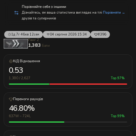
с
п
Порівняйте себе з іншими
р
Дізнайтесь, як ваша статистика виглядає на тлі
Порівняти →
а
друзів та суперників
в
л
е
н
1д 7г 46хв 12сек
04 серпня 2026 15:34
#396
и
Ранг 2
е
1,383
Бали
м!
К/Д Відношення
0.53
1,380 / 2,627
Top 97%
Перемоги раундів
46.80%
637W – 724L
Top 99%