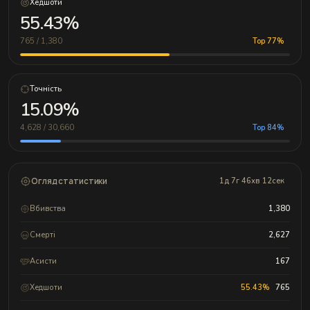
Хедшоти
55.43%
765 / 1,380
Top 77%
Точність
15.09%
4,628 / 30,660
Top 84%
Огляд статистики
1д 7г 46хв 12сек
Вбивства
1,380
Смерті
2,627
Асисти
167
Хедшоти
55.43%
765