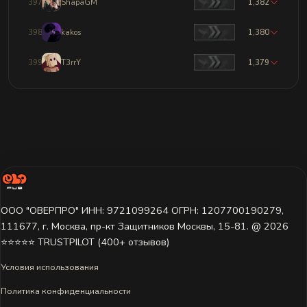
397
ShapaGM
1,382
398
kakos
1,380
399
T3rrY
1,379
ООО "ОВЕРПРО" ИНН: 9721099264 ОГРН: 1207700190279,
111677, г. Москва, пр-кт Защитников Москвы, 15-81. @ 2026 ㅤ
⭐⭐⭐⭐⭐ TRUSTPILOT (400+ отзывов)
Условия использования
Политика конфиденциальности