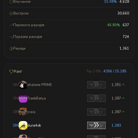
Влучання
15.09%
4,628
Вистріли
30,660
Перемоги раундів
46.80%
637
Поразки раундів
724
Раунди
1,361
Ранг
Top 2.6%
#396 / 15,185
393
shalome PRIME
1,391
394
TradeBatya
1,387
395
crazy
1,387
396
dura4ok
1,383