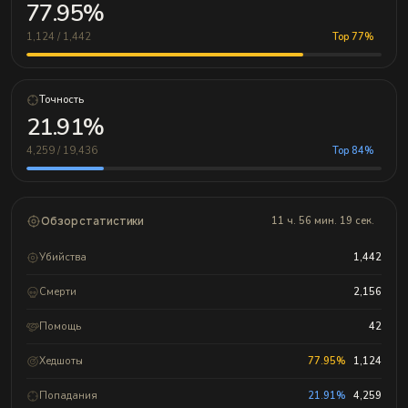
77.95%
1,124 / 1,442
Top 77%
Точность
21.91%
4,259 / 19,436
Top 84%
Обзор статистики
11 ч. 56 мин. 19 сек.
Убийства
1,442
Смерти
2,156
Помощь
42
Хедшоты
77.95%
1,124
Попадания
21.91%
4,259