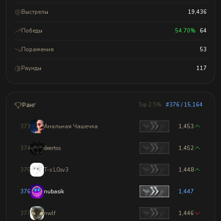
Выстрелы
19,436
Победы
54.70%
64
Поражения
53
Раунды
117
Ранг
Top 2.5%
#376 / 15,164
373
Анальная Чашечка
1,453
374
deertos
1,452
375
T-s L0sv3
1,448
376
nubasik
1,447
377
nwlf
1,446