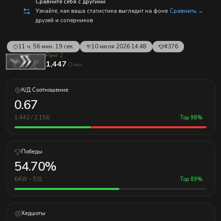
с
Сравните себя с другими
п
Узнайте, как ваша статистика выглядит на фоне
Сравнить →
р
друзей и соперников
а
в
л
е
11 ч. 56 мин. 19 сек.
10 июля 2026 14:48
#376
н
Ранг 2
и
1,447
Очки
е
м!
К/Д Соотношение
0.67
1,442 / 2,156
Top 98%
Победы
54.70%
64W – 53L
Top 89%
Хедшоты