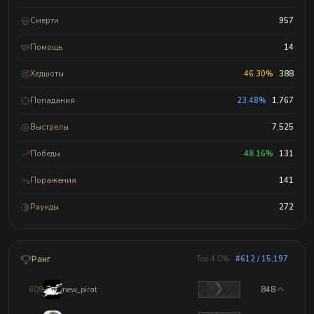
Смерти
957
Помощь
14
Хедшоты
46.30%
388
Попадания
23.48%
1,767
Выстрелы
7,525
Победы
48.16%
131
Поражения
141
Раунды
272
Ранг
Top 4.0%
#612 / 15,197
609
new_pirat
848