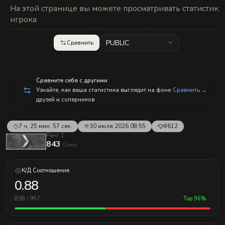
с
На этой странице вы можете просматривать статистику
п
р
игрока
а
в
л
PUBLIC
Сравнить
е
н
и
е
м!
Сравните себя с другими
Узнайте, как ваша статистика выглядит на фоне
Сравнить →
друзей и соперников
7 ч. 25 мин. 57 сек.
30 июля 2026 08:55
#612
Ранг 1
843
Очки
К/Д Соотношение
0.88
838 / 957
Top 96%