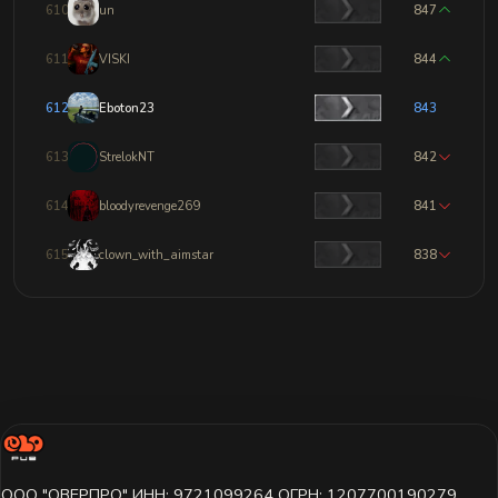
610
un
847
611
VISKI
844
612
Eboton23
843
613
StrelokNT
842
614
bloodyrevenge269
841
615
clown_with_aimstar
838
ООО "ОВЕРПРО" ИНН: 9721099264 ОГРН: 1207700190279,