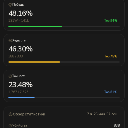
Победы
48.16%
131W – 141L
Top 94%
Хедшоты
46.30%
388 / 838
Top 75%
Точность
23.48%
1,767 / 7,525
Top 81%
Обзор статистики
7 ч. 25 мин. 57 сек.
Убийства
838