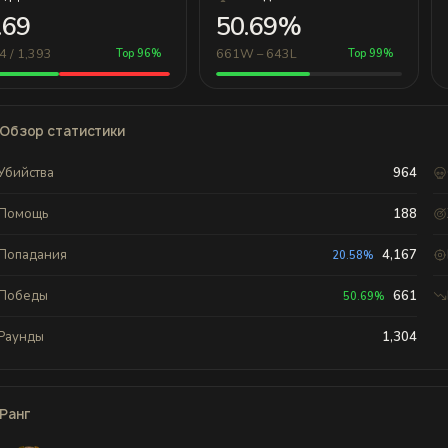
.69
50.69%
4 / 1,393
661W – 643L
Top 96%
Top 99%
Обзор статистики
Убийства
964
Помощь
188
Попадания
4,167
20.58%
Победы
661
50.69%
Раунды
1,304
Ранг