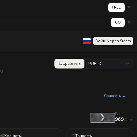
FREE
GO
аград
Стена
Войти через Steam
Сравнить
PUBLIC
ка
Сравнить →
Ранг 1
969
Очки
Хедшоты
Точность