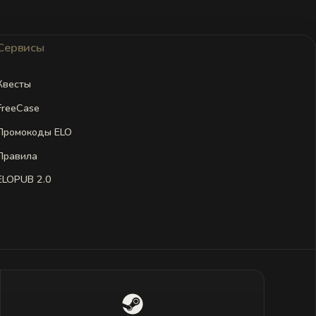
Сервисы
Квесты
FreeCase
Промокоды ELO
Правила
ELOPUB 2.0