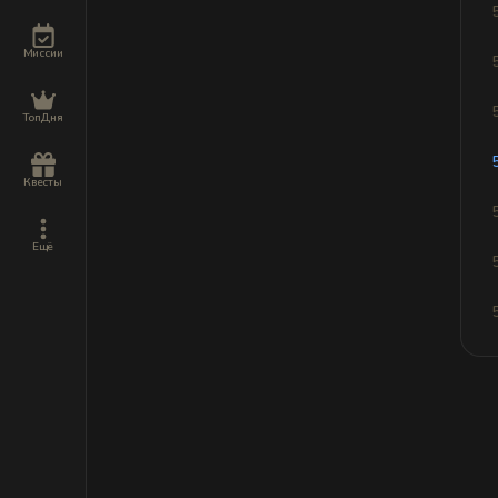
Миссии
ТопДня
Квесты
Ещё