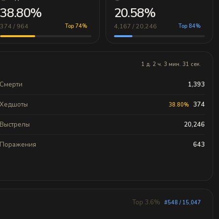
38.80%
20.58%
374 / 964
4,167 / 20,246
Top 74%
Top 84%
1 д. 2 ч. 3 мин. 31 сек.
Смерти
1,393
Хедшоты
374
38.80%
Выстрелы
20,246
Поражения
643
Top 3.6%
#548 / 15,047