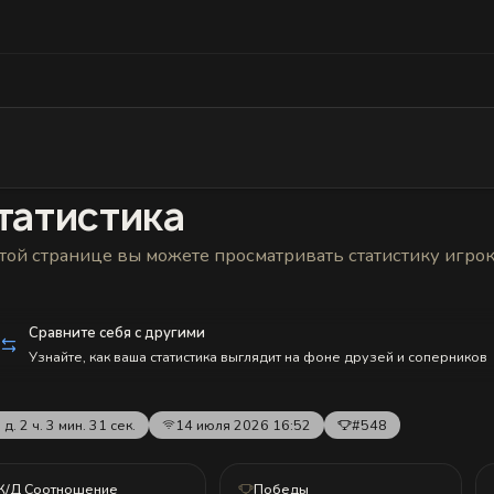
Статистика
Друзья
Блокировки и статус
История н
татистика
той странице вы можете просматривать статистику игро
Сравните себя с другими
Узнайте, как ваша статистика выглядит на фоне друзей и соперников
 д. 2 ч. 3 мин. 31 сек.
14 июля 2026 16:52
#548
К/Д Соотношение
Победы