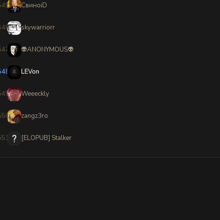
545
СвиноiD
546
skywarriorr
547
👽ANONYMOUS👽
548
LEVon
549
Weeeckly
550
zangz3ro
551
[ELOPUB] Stalker