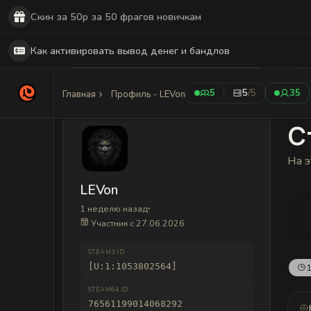
Скин за 50р за 50 фрагов новичкам
Как активировать вывод денег и бандлов
5
5
/5
35
Главная
Профиль - LEVon
С
На э
LEVon
1 неделю назад
Участник с 27.06.2026
STEAM3 ID
[U:1:1053802564]
1
STEAM64 ID
76561199014068292