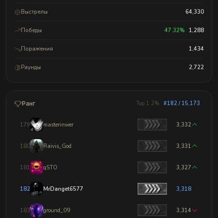
Выстрелы
64,330
Победы
47.32%
1,288
Поражения
1,434
Раунды
2,722
Ранг
Top 1.2%
#182 / 15,173
179
masterinwer
3,332
180
Raivis_God
3,331
181
qSTO
3,327
182
MrDanget6577
3,318
183
ground_09
3,314