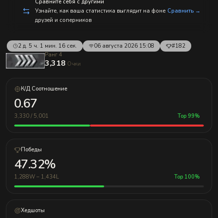
с
Сравните себя с другими
п
Узнайте, как ваша статистика выглядит на фоне
Сравнить →
р
друзей и соперников
а
в
л
е
2 д. 5 ч. 1 мин. 16 сек.
06 августа 2026 15:08
#182
н
Ранг 4
и
3,318
Очки
е
м!
К/Д Соотношение
0.67
3,330 / 5,001
Top 99%
Победы
47.32%
1,288W – 1,434L
Top 100%
Хедшоты