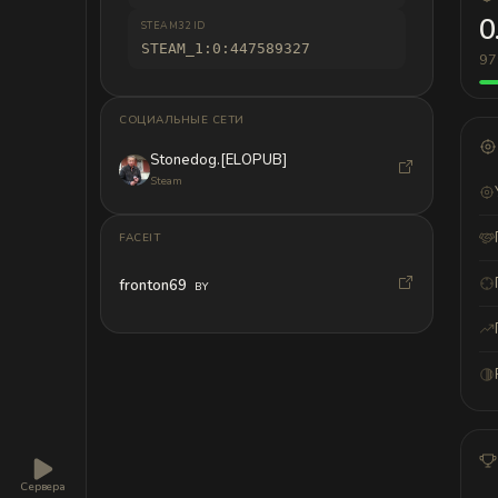
0
STEAM32 ID
STEAM_1:0:447589327
97
СОЦИАЛЬНЫЕ СЕТИ
Stonedog.[ELOPUB]
Steam
FACEIT
fronton69
BY
Сервера