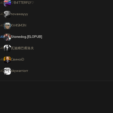
541
♡B4TTERFLY♡
542
novawayyy
543
KV4SM3N
544
Stonedog.[ELOPUB]
545
瓦迪姆巴甫洛夫
546
СвиноiD
547
skywarriorr