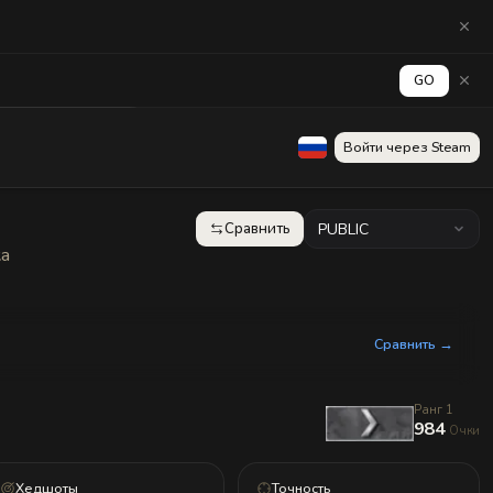
GO
аград
Стена
Войти через Steam
Сравнить
PUBLIC
ка
Сравнить →
Ранг 1
984
Очки
Хедшоты
Точность