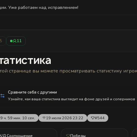
ции. Уже работаем над исправлением!
Статистика
Друзья
Блокировки и статус
История н
/5
11
татистика
той странице вы можете просматривать статистику игро
Сравните себя с другими
Узнайте, как ваша статистика выглядит на фоне друзей и соперников
9 ч. 59 мин. 10 сек.
19 июля 2026 23:22
#544
К/Д Соотношение
Победы