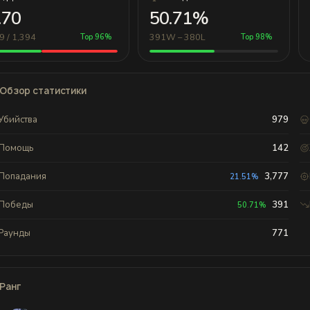
.70
50.71%
9 / 1,394
391W – 380L
Top 96%
Top 98%
Обзор статистики
Убийства
979
Помощь
142
Попадания
3,777
21.51%
Победы
391
50.71%
Раунды
771
Ранг