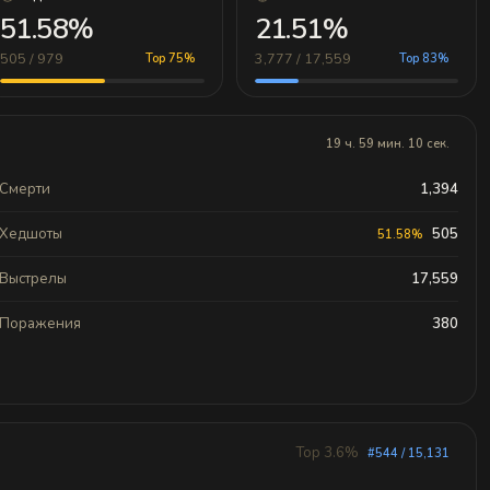
51.58%
21.51%
505 / 979
3,777 / 17,559
Top 75%
Top 83%
19 ч. 59 мин. 10 сек.
Смерти
1,394
Хедшоты
505
51.58%
Выстрелы
17,559
Поражения
380
Top 3.6%
#544 / 15,131