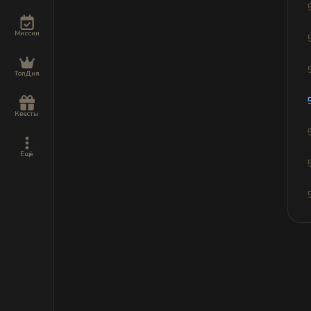
Миссии
ТопДня
Квесты
Ещё