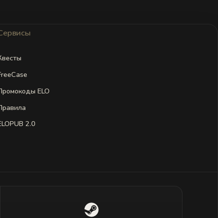
Сервисы
Квесты
FreeCase
Промокоды ELO
Правила
ELOPUB 2.0