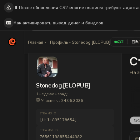
⏸️ После обновления CS2 многие плагины требуют адапта
Как активировать вывод денег и бандлов
2
5
Главная
Профиль - Stonedog.[ELOPUB]
С
На э
Stonedog.[ELOPUB]
1 неделю назад
Участник с 24.06.2026
STEAM3 ID
[U:1:895178654]
1
STEAM64 ID
76561198855444382