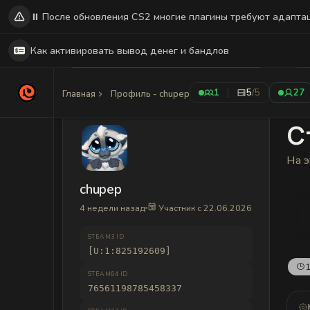
⏸️ После обновления CS2 многие плагины требуют адапта
Как активировать вывод денег и бандлов
1
5
/5
27
Главная
Профиль - chupep
С
На э
chupep
4 недели назад
Участник с 22.06.2026
STEAM3 ID
[U:1:825192609]
1
STEAM64 ID
76561198785458337