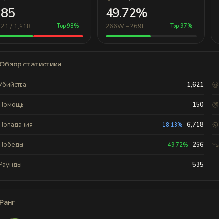
.85
49.72%
621 / 1,918
266W – 269L
Top 98%
Top 97%
Обзор статистики
Убийства
1,621
Помощь
150
Попадания
6,718
18.13%
Победы
266
49.72%
Раунды
535
Ранг