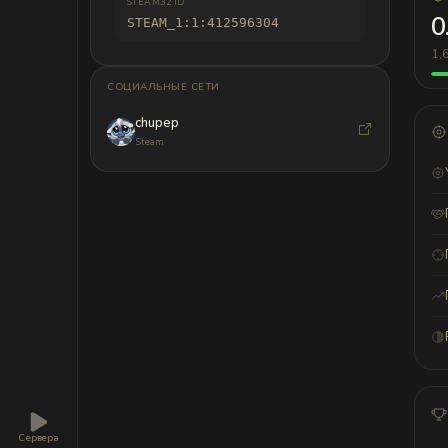
STEAM32 ID
0
STEAM_1:1:412596304
1,
СОЦИАЛЬНЫЕ СЕТИ
chupep
Steam
Сервера