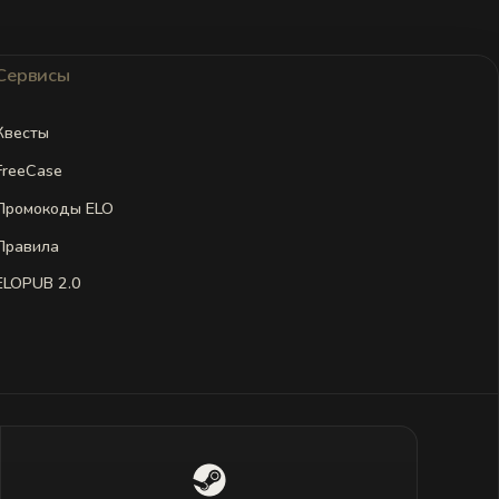
Сервисы
Квесты
FreeCase
Промокоды ELO
Правила
ELOPUB 2.0