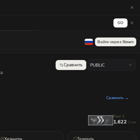
GO
аград
Стена
Войти через Steam
Сравнить
PUBLIC
ка
Сравнить →
Ранг 2
1,622
Очки
Хедшоты
Точность