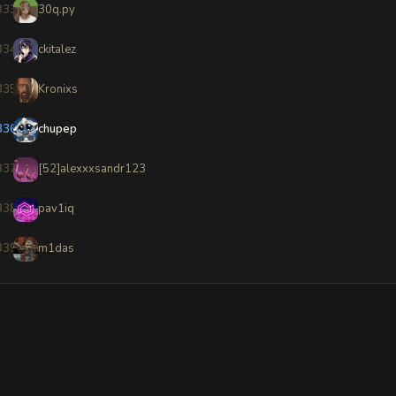
333
30q.py
334
ckitalez
335
Kronixs
336
chupep
337
[52]alexxxsandr123
338
pav1iq
339
m1das