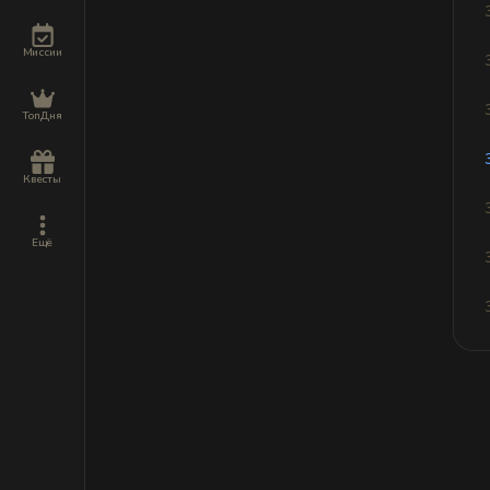
Миссии
ТопДня
Квесты
Ещё