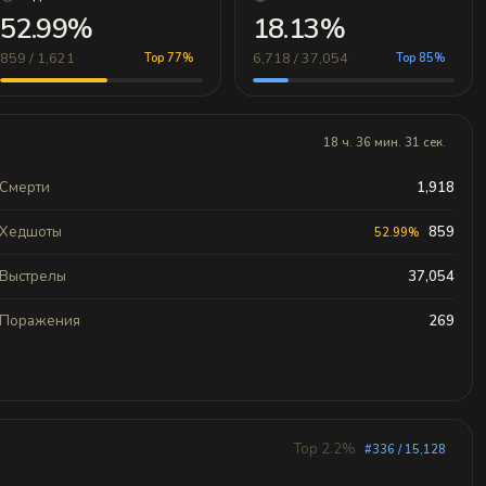
52.99%
18.13%
859 / 1,621
6,718 / 37,054
Top 77%
Top 85%
18 ч. 36 мин. 31 сек.
Смерти
1,918
Хедшоты
859
52.99%
Выстрелы
37,054
Поражения
269
Top 2.2%
#336 / 15,128