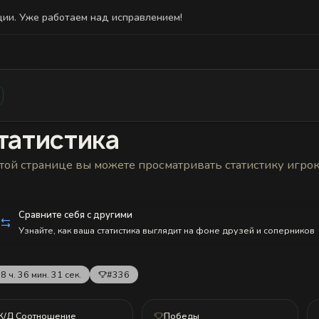
ции. Уже работаем над исправлением!
Статистика
Друзья
Блокировки и статус
История н
татистика
той странице вы можете просматривать статистику игро
Сравните себя с другими
Узнайте, как ваша статистика выглядит на фоне друзей и соперников
8 ч. 36 мин. 31 сек.
#336
К/Д Соотношение
Победы