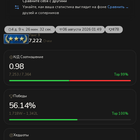
Сравните себя с другими
Узнайте, как ваша статистика выглядит на фоне
Сравнить →
друзей и соперников
4 д. 9 ч. 26 мин. 32 сек.
06 августа 2026 01:49
#78
Ранг 9
7,222
Очки
К/Д Соотношение
0.98
7,253 / 7,364
Top 99%
Победы
56.14%
1,718W – 1,342L
Top 100%
Хедшоты