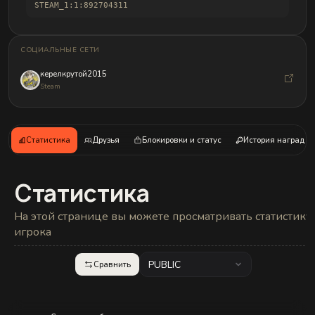
и
STEAM_1:1:892704311
б
а
н
д
СОЦИАЛЬНЫЕ СЕТИ
л
о
керелкрутой2015
в
Steam
Статистика
Друзья
Блокировки и статус
История наград
Статистика
На этой странице вы можете просматривать статистику
игрока
PUBLIC
Сравнить