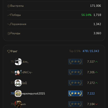
Выстрелы
171,006
Победы
56.14%
1,718
Поражения
1,342
Раунды
3,060
Ранг
Top 0.5%
#78 / 15,043
75
_kiro_
7,327
76
-dNtCry-
7,305
77
ДеД
7,272
78
керелкрутой2015
7,222
79
wm
7,184