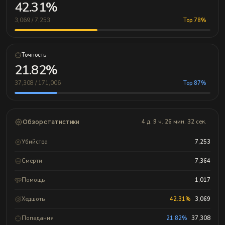
42.31%
3,069 / 7,253
Top 78%
Точность
21.82%
37,308 / 171,006
Top 87%
Обзор статистики
4 д. 9 ч. 26 мин. 32 сек.
Убийства
7,253
Смерти
7,364
Помощь
1,017
Хедшоты
42.31%
3,069
Попадания
21.82%
37,308