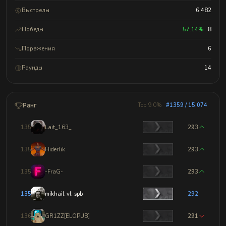
Выстрелы
6,482
Победы
57.14%
8
Поражения
6
Раунды
14
Ранг
Top 9.0%
#1359 / 15,074
1356
Lait_163_
293
1357
Hiderlik
293
1358
-FraG-
293
1359
mikhail_vl_spb
292
1360
GR1ZZ[ELOPUB]
291