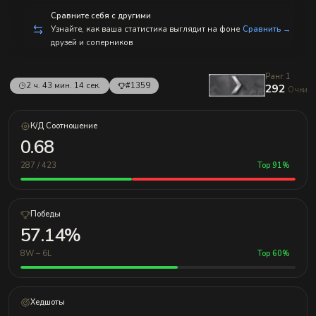
с
п
Сравните себя с другими
р
Узнайте, как ваша статистика выглядит на фоне
Сравнить →
а
друзей и соперников
в
л
е
н
Ранг 1
2 ч. 43 мин. 14 сек.
#1359
и
292
Очки
е
м!
К/Д Соотношение
0.68
287 / 423
Top 91%
Победы
57.14%
8W – 6L
Top 60%
Хедшоты