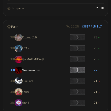
Выстрелы
2,038
Ранг
Top 25.2%
#3817 / 15,117
3814
l1ldrug616
73
3815
Eff1x
73
3816
۞๑MAXIMUS๑۞
73
3817
Чиловый Кот
72
3818
LureLars
71
3819
gabbi.
71
3820
sin44
71