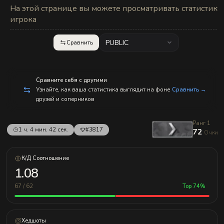
с
На этой странице вы можете просматривать статистику
п
р
игрока
а
в
л
PUBLIC
Сравнить
е
н
и
е
м!
Сравните себя с другими
Узнайте, как ваша статистика выглядит на фоне
Сравнить →
друзей и соперников
Ранг 1
1 ч. 4 мин. 42 сек.
#3817
72
Очки
К/Д Соотношение
1.08
67 / 62
Top 74%
Хедшоты