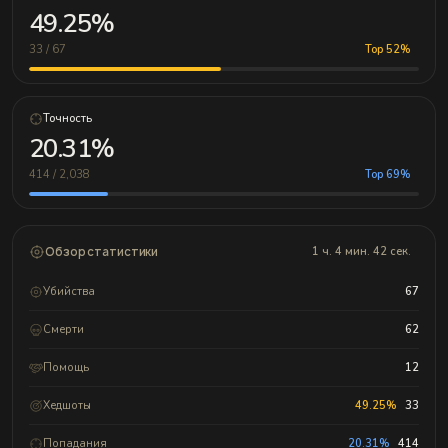
49.25%
33 / 67
Top 52%
Точность
20.31%
414 / 2,038
Top 69%
Обзор статистики
1 ч. 4 мин. 42 сек.
Убийства
67
Смерти
62
Помощь
12
Хедшоты
49.25%
33
Попадания
20.31%
414