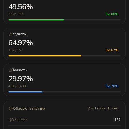
49.56%
56W – 57L
Top 88%
Хедшоты
64.97%
102 / 157
Top 67%
Точность
29.97%
431 / 1,438
Top 70%
Обзор статистики
2 ч. 12 мин. 16 сек.
Убийства
157