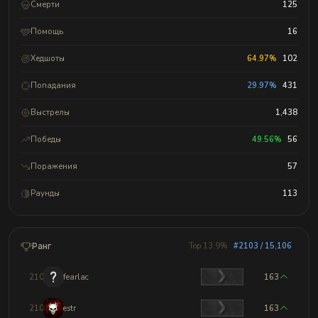
Смерти
125
Помощь
16
Хедшоты
64.97%
102
Попадания
29.97%
431
Выстрелы
1,438
Победы
49.56%
56
Поражения
57
Раунды
113
Ранг
Top 13.9%
#2103 / 15,106
2100
fearlac
163
2101
estr
163