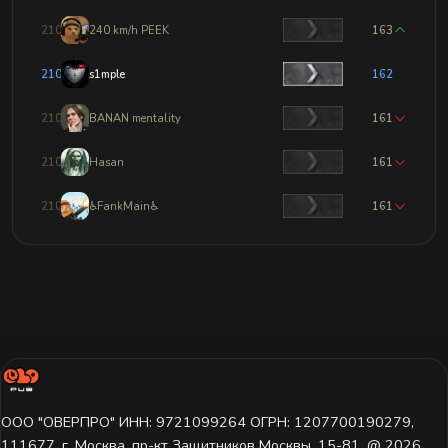
2102
240 km/h PEEK
163
2103
s1mple
162
2104
BANAN mentality
161
2105
Hasan
161
2106
♿FankMain♿
161
ООО "ОВЕРПРО" ИНН: 9721099264 ОГРН: 1207700190279,
111677, г. Москва, пр-кт Защитников Москвы, 15-81. @ 2026 ㅤ