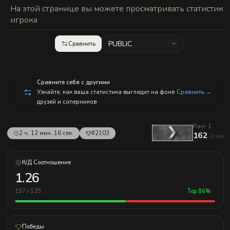
с
На этой странице вы можете просматривать статистику
п
р
игрока
а
в
л
PUBLIC
Сравнить
е
н
и
е
м!
Сравните себя с другими
Узнайте, как ваша статистика выглядит на фоне
Сравнить →
друзей и соперников
Ранг 1
2 ч. 12 мин. 16 сек.
#2103
162
Очки
К/Д Соотношение
1.26
157 / 125
Top 86%
Победы