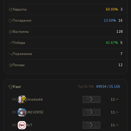
Хедшоты
60.00%
3
Попадания
12.50%
16
Выстрелы
128
Победы
41.67%
5
Поражения
7
Раунды
12
Ранг
Top 65.5%
#9934 / 15,165
9931
Umastastik
11
9932
UN1VER5E
11
9933
AVT
11