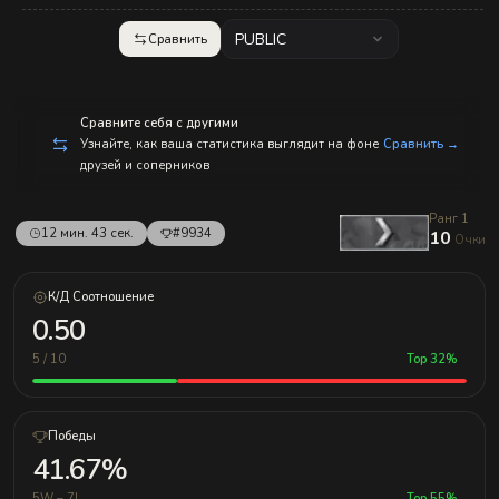
с
п
р
PUBLIC
Сравнить
а
в
л
е
н
Сравните себя с другими
и
Узнайте, как ваша статистика выглядит на фоне
Сравнить →
е
друзей и соперников
м!
Ранг 1
12 мин. 43 сек.
#9934
10
Очки
К/Д Соотношение
0.50
5 / 10
Top 32%
Победы
41.67%
5W – 7L
Top 55%