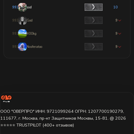
9934
ssd
10
9935
God
9
9936
400kg
9
9937
Nosferatoo
9
ООО "ОВЕРПРО" ИНН: 9721099264 ОГРН: 1207700190279,
111677, г. Москва, пр-кт Защитников Москвы, 15-81. @ 2026 ㅤ
⭐⭐⭐⭐⭐ TRUSTPILOT (400+ отзывов)