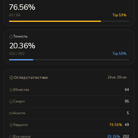
76.56%
49 / 64
Top 59%
Точність
20.36%
202 / 992
Top 58%
Огляд статистики
24хв 39сек
Вбивства
64
Смерті
95
Асисти
5
Хедшоти
76.56%
49
Влучання
20.36%
202