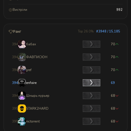
Вистріли
992
Ранг
Top 26.0%
#3948 / 15,185
3945
бабах
70
3946
ФАВПИСЮН
70
3947
gref
70
3948
enfoire
69
3949
Шнырь курьер
68
3950
STARK2HARD
68
3951
mctorrent
68