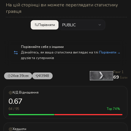
с
На цій сторінці ви можете переглядати статистику
п
р
гравця
а
в
л
PUBLIC
Порівняти
е
н
и
е
м!
Порівняйте себе з іншими
Дізнайтесь, як ваша статистика виглядає на тлі
Порівняти →
друзів та суперників
Ранг 1
24хв 39сек
#3948
69
Бали
К/Д Відношення
0.67
64 / 95
Top 74%
Хедшоти