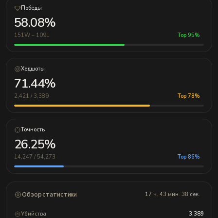
Победы
58.08%
151W – 109L
Top 95%
Хедшоты
71.44%
2,421 / 3,389
Top 78%
Точность
26.25%
14,247 / 54,273
Top 86%
Обзор статистики
17 ч. 43 мин. 38 сек.
Убийства
3,389