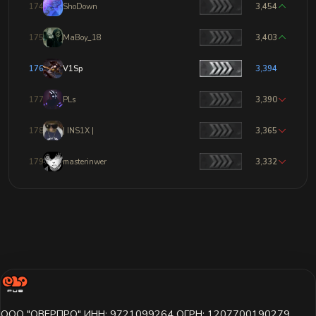
174
ShoDown
3,454
175
MaBoy_18
3,403
176
V1Sp
3,394
177
PLs
3,390
178
| INS1X |
3,365
179
masterinwer
3,332
ООО "ОВЕРПРО" ИНН: 9721099264 ОГРН: 1207700190279,