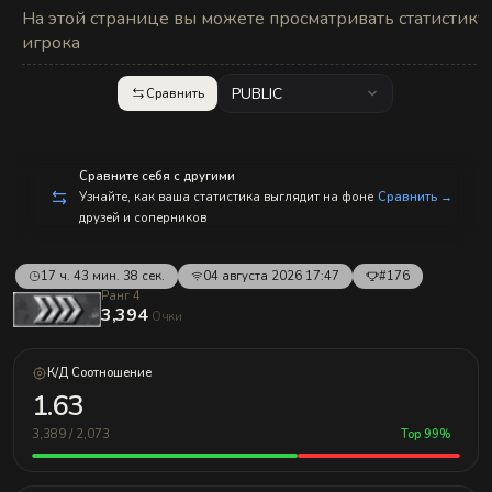
с
На этой странице вы можете просматривать статистику
п
р
игрока
а
в
л
PUBLIC
Сравнить
е
н
и
е
м!
Сравните себя с другими
Узнайте, как ваша статистика выглядит на фоне
Сравнить →
друзей и соперников
17 ч. 43 мин. 38 сек.
04 августа 2026 17:47
#176
Ранг 4
3,394
Очки
К/Д Соотношение
1.63
3,389 / 2,073
Top 99%