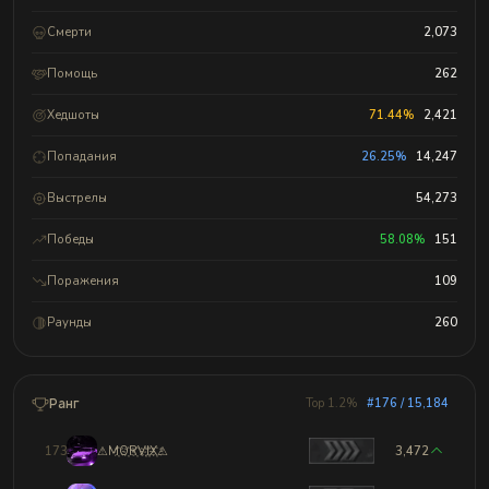
Смерти
2,073
Помощь
262
Хедшоты
71.44%
2,421
Попадания
26.25%
14,247
Выстрелы
54,273
Победы
58.08%
151
Поражения
109
Раунды
260
Ранг
Top 1.2%
#176 / 15,184
173
⚠M҉O҉R҉V҉I҉X҉⚠
3,472