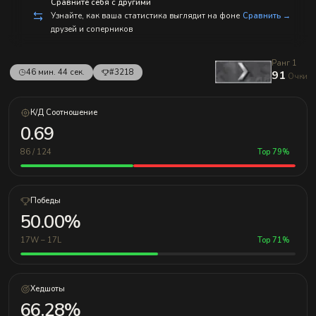
с
Сравните себя с другими
п
Узнайте, как ваша статистика выглядит на фоне
Сравнить →
р
друзей и соперников
а
в
л
Ранг 1
е
46 мин. 44 сек.
#3218
91
н
Очки
и
е
м!
К/Д Соотношение
0.69
86 / 124
Top 79%
Победы
50.00%
17W – 17L
Top 71%
Хедшоты
66.28%