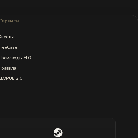
Сервисы
Квесты
FreeCase
Промокоды ELO
Правила
ELOPUB 2.0