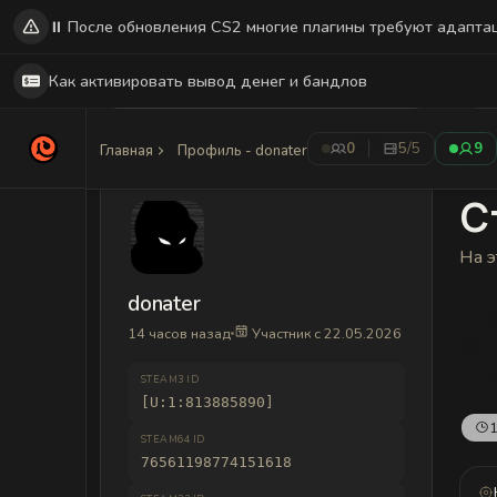
⏸️ После обновления CS2 многие плагины требуют адапта
Как активировать вывод денег и бандлов
0
5
/5
9
Главная
Профиль - donater
С
На э
donater
14 часов назад
Участник с 22.05.2026
STEAM3 ID
[U:1:813885890]
1
STEAM64 ID
76561198774151618