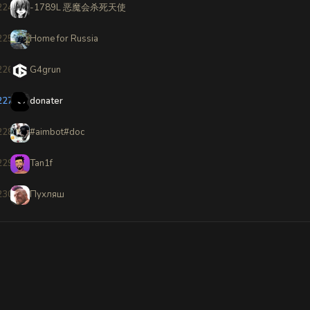
224
-1789L 恶魔会杀死天使
225
Home for Russia
226
G4grun
227
donater
228
#aimbot#doc
229
Tan1f
230
Пухляш