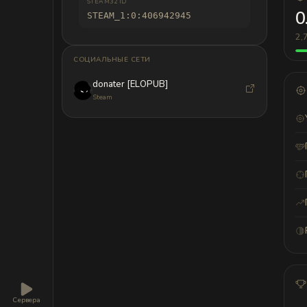
STEAM32 ID
0
STEAM_1:0:406942945
2,
СОЦИАЛЬНЫЕ СЕТИ
donater [ELOPUB]
Steam
Сервера