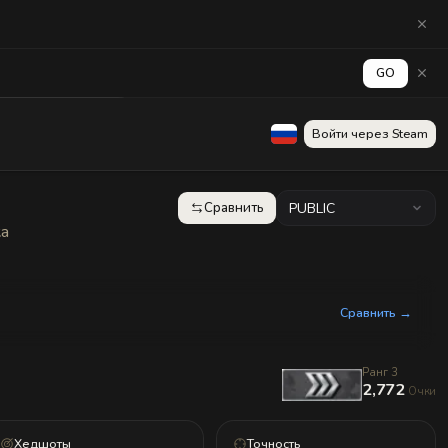
GO
аград
Стена
Войти через Steam
Сравнить
PUBLIC
ка
Сравнить →
Ранг 3
2,772
Очки
Хедшоты
Точность