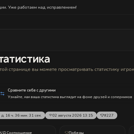
ции. Уже работаем над исправлением!
Статистика
Друзья
Блокировки и статус
История н
татистика
той странице вы можете просматривать статистику игро
Сравните себя с другими
Узнайте, как ваша статистика выглядит на фоне друзей и соперников
 д. 16 ч. 36 мин. 31 сек.
02 августа 2026 13:15
#227
К/Д Соотношение
Победы