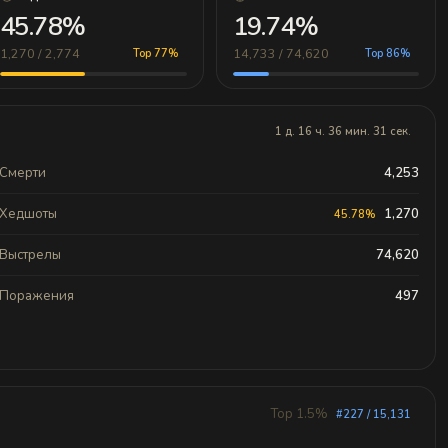
45.78%
19.74%
1,270 / 2,774
14,733 / 74,620
Top 77%
Top 86%
1 д. 16 ч. 36 мин. 31 сек.
Смерти
4,253
Хедшоты
1,270
45.78%
Выстрелы
74,620
Поражения
497
Top 1.5%
#227 / 15,131