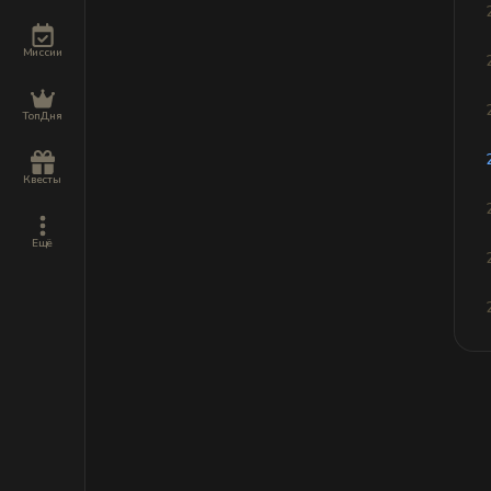
Миссии
ТопДня
Квесты
Ещё