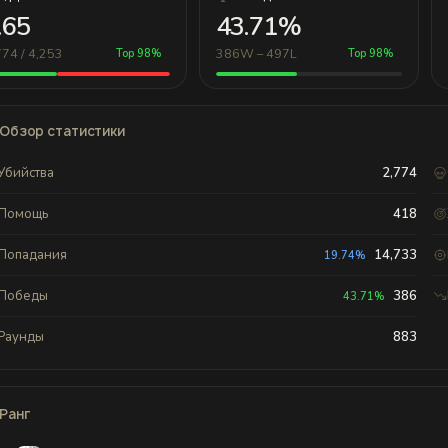
.65
43.71%
774 / 4,253
386W – 497L
Top 98%
Top 98%
Обзор статистики
Убийства
2,774
Помощь
418
Попадания
14,733
19.74%
Победы
386
43.71%
Раунды
883
Ранг