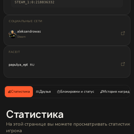
и
STEAM_1:0:218836332
б
а
н
д
СОЦИАЛЬНЫЕ СЕТИ
л
о
aleksandrowas
в
Steam
FACEIT
papulya_ept
RU
Статистика
Друзья
Блокировки и статус
История наград
Статистика
На этой странице вы можете просматривать статистику
игрока