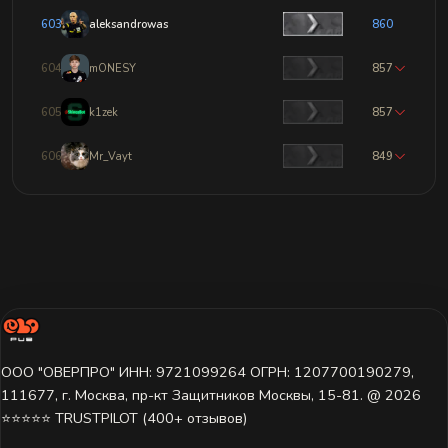
603
aleksandrowas
860
604
mONESY
857
605
k1zek
857
606
Mr_Vayt
849
ООО "ОВЕРПРО" ИНН: 9721099264 ОГРН: 1207700190279,
111677, г. Москва, пр-кт Защитников Москвы, 15-81. @ 2026 ㅤ
⭐⭐⭐⭐⭐ TRUSTPILOT (400+ отзывов)