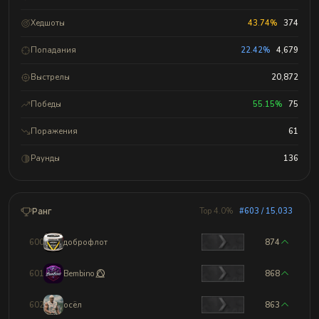
Хедшоты
43.74%
374
Попадания
22.42%
4,679
Выстрелы
20,872
Победы
55.15%
75
Поражения
61
Раунды
136
Ранг
Top 4.0%
#603 / 15,033
600
доброфлот
874
601
Bembino ⭕⃤
868
602
осёл
863