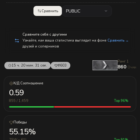
PUBLIC
Сравнить
Сравните себя с другими
Узнайте, как ваша статистика выглядит на фоне
Сравнить →
друзей и соперников
Ранг 1
15 ч. 20 мин. 31 сек.
#603
860
Очки
К/Д Соотношение
0.59
855 / 1,459
Top 96%
Победы
55.15%
75W – 61L
Top 91%