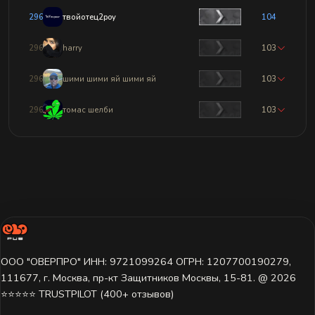
2960
твойотец2poy
104
2961
harry
103
2962
шими шими яй шими яй
103
2963
томас шелби
103
ООО "ОВЕРПРО" ИНН: 9721099264 ОГРН: 1207700190279,
111677, г. Москва, пр-кт Защитников Москвы, 15-81. @ 2026 ㅤ
⭐⭐⭐⭐⭐ TRUSTPILOT (400+ отзывов)