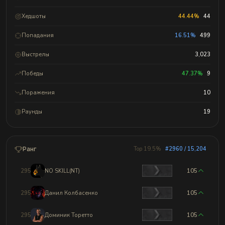
Хедшоты
44.44%
44
Попадания
16.51%
499
Выстрелы
3,023
Победы
47.37%
9
Поражения
10
Раунды
19
Ранг
Top 19.5%
#2960 / 15,204
2957
NO SKILL(NT)
105
2958
Данил Колбасенко
105
2959
Доминик Торетто
105