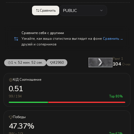
с
п
р
PUBLIC
Сравнить
а
в
л
е
н
Сравните себя с другими
и
Узнайте, как ваша статистика выглядит на фоне
Сравнить →
е
друзей и соперников
м!
Ранг 1
1 ч. 52 мин. 52 сек.
#2960
104
Очки
К/Д Соотношение
0.51
99 / 194
Top 80%
Победы
47.37%
9W – 10L
Top 62%