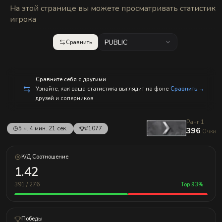
с
На этой странице вы можете просматривать статистику
п
р
игрока
а
в
л
PUBLIC
Сравнить
е
н
и
е
м!
Сравните себя с другими
Узнайте, как ваша статистика выглядит на фоне
Сравнить →
друзей и соперников
Ранг 1
5 ч. 4 мин. 21 сек.
#1077
396
Очки
К/Д Соотношение
1.42
391 / 276
Top 93%
Победы