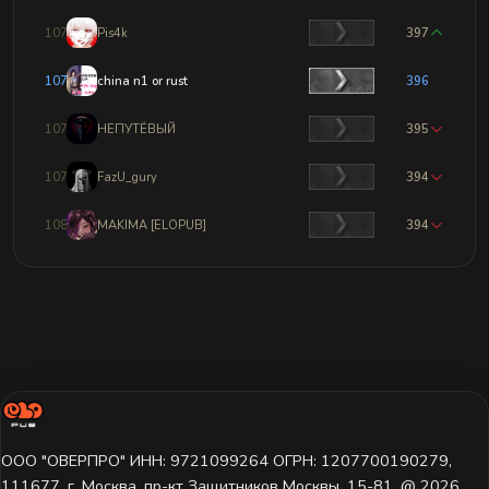
1076
Pis4k
397
1077
china n1 or rust
396
1078
НЕПУТЁВЫЙ
395
1079
FazU_gury
394
1080
MAKIMA [ELOPUB]
394
ООО "ОВЕРПРО" ИНН: 9721099264 ОГРН: 1207700190279,
111677, г. Москва, пр-кт Защитников Москвы, 15-81. @ 2026 ㅤ