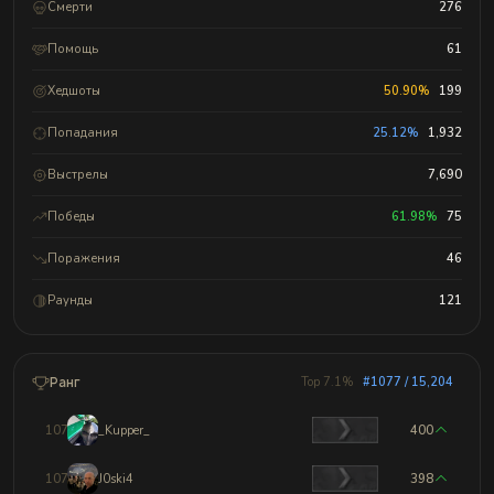
Смерти
276
Помощь
61
Хедшоты
50.90%
199
Попадания
25.12%
1,932
Выстрелы
7,690
Победы
61.98%
75
Поражения
46
Раунды
121
Ранг
Top 7.1%
#1077 / 15,204
1074
_Kupper_
400
1075
J0ski4
398