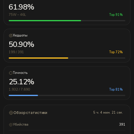
61.98%
75W – 46L
Top 91%
Хедшоты
50.90%
199 / 391
Top 72%
Точность
25.12%
1,932 / 7,690
Top 81%
Обзор статистики
5 ч. 4 мин. 21 сек.
Убийства
391