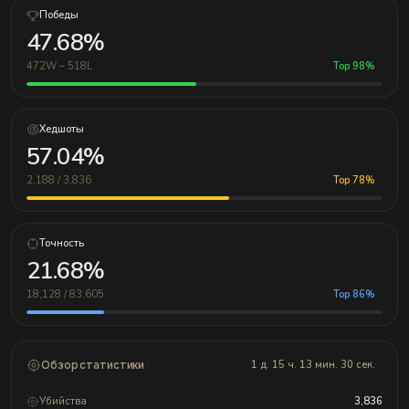
Победы
47.68%
472W – 518L
Top 98%
Хедшоты
57.04%
2,188 / 3,836
Top 78%
Точность
21.68%
18,128 / 83,605
Top 86%
Обзор статистики
1 д. 15 ч. 13 мин. 30 сек.
Убийства
3,836