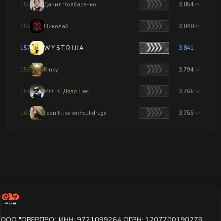
155
Данил Колбасенко
3,854
156
Николай
3,848
157
W Y S T R I JI A
3,841
158
Kinky
3,794
159
МОПС Дядя Пёс
3,766
160
I can't live without drugs
3,755
ООО "ОВЕРПРО" ИНН: 9721099264 ОГРН: 1207700190279,