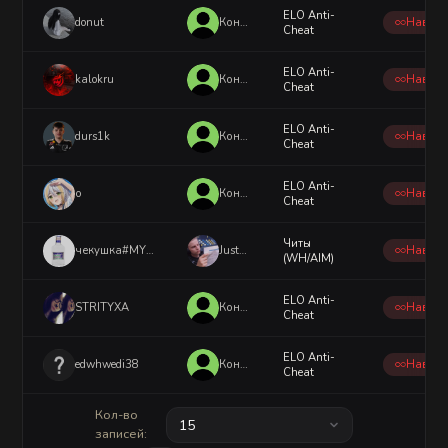
с
ELO Anti-
п
donut
Консоль
Навсег
Cheat
р
а
в
ELO Anti-
л
kalokru
Консоль
Навсег
Cheat
е
н
и
ELO Anti-
durs1k
Консоль
Навсег
е
Cheat
м!
ELO Anti-
о
Консоль
Навсег
Cheat
Читы
чекушка#MYRUST
JustSkill1ng
Навсег
(WH/AIM)
ELO Anti-
STRITYXA
Консоль
Навсег
Cheat
ELO Anti-
edwhwedi38
Консоль
Навсег
Cheat
Кол-во
15
записей: