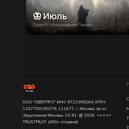
🦋 Июль
Сезон 9 - Исчезновение Памяти
С
ООО "ОВЕРПРО" ИНН: 9721099264 ОГРН:
М
1207700190279, 111677, г. Москва, пр-кт
Защитников Москвы, 15-81. @ 2026 ㅤ ⭐⭐⭐⭐⭐
Т
TRUSTPILOT (400+ отзывов)
Т