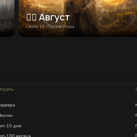
🐦‍🔥 Август
Сезон 10 - Первая Искра
Играть
ервера
иссии
оп-10 дня
оп-100 месяца