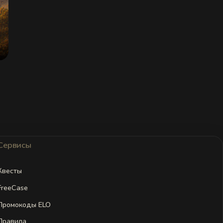
Сервисы
Квесты
FreeCase
Промокоды ELO
Правила