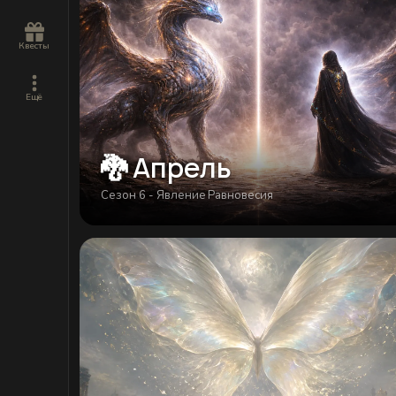
Квесты
Ещё
🐉 Апрель
Сезон 6 - Явлениe Равновесия