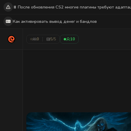
⏸️ После обновления CS2 многие плагины требуют адапта
Как активировать вывод денег и бандлов
0
5
/5
10