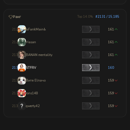
Ранг
Top 14.0%
#2131 / 15,185
2128
♿FankMain♿
161
2129
Hasan
161
2130
BANAN mentality
161
2131
STFRV
160
2132
Витя Elпачо
159
2133
rons148
159
2134
qwerty42
159