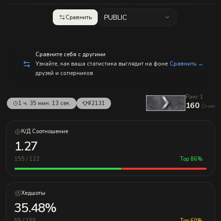
с
п
р
PUBLIC
Сравнить
а
в
л
е
н
Сравните себя с другими
и
Узнайте, как ваша статистика выглядит на фоне
Сравнить →
е
друзей и соперников
м!
Ранг 1
1 ч. 35 мин. 13 сек.
#2131
160
Очки
К/Д Соотношение
1.27
155 / 122
Top 86%
Хедшоты
35.48%
55 / 155
Top 60%