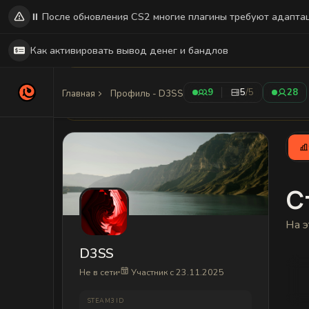
⏸️ После обновления CS2 многие плагины требуют адапта
Как активировать вывод денег и бандлов
Временный профиль
9
5
/5
28
Главная
Профиль - D3SS
Это временный профиль для D3SS. Этот пользова
С
На э
D3SS
Не в сети
Участник с 23.11.2025
STEAM3 ID