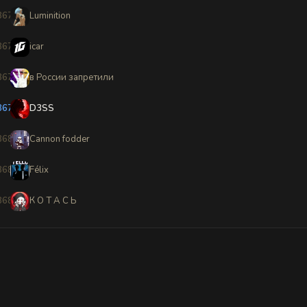
8676
Luminition
8677
icar
8678
в Poccии запретили
8679
D3SS
8680
Cannon fodder
8681
Félix
8682
К О Т А С Ь