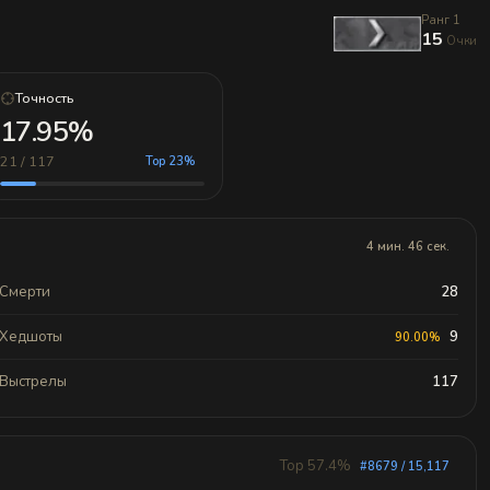
Ранг 1
15
Очки
Точность
17.95%
21 / 117
Top 23%
4 мин. 46 сек.
Смерти
28
Хедшоты
9
90.00%
Выстрелы
117
Top 57.4%
#8679 / 15,117