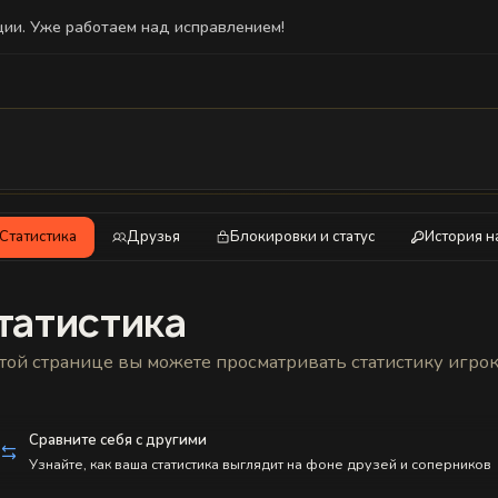
ции. Уже работаем над исправлением!
тель не зарегистрирован на сайте. Некоторые функции могут быть о
Статистика
Друзья
Блокировки и статус
История н
татистика
той странице вы можете просматривать статистику игро
Сравните себя с другими
Узнайте, как ваша статистика выглядит на фоне друзей и соперников