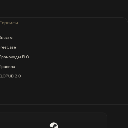
Сервисы
Квесты
FreeCase
Промокоды ELO
Правила
ELOPUB 2.0