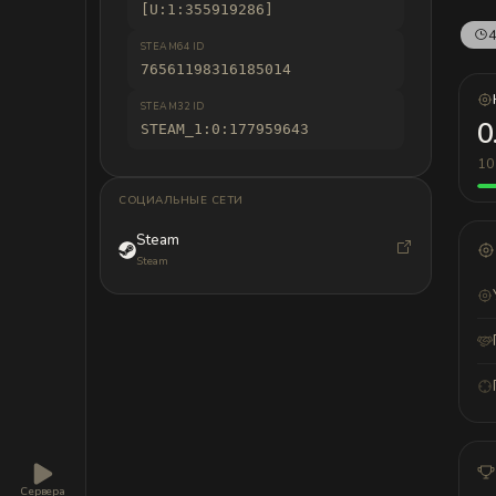
[U:1:355919286]
4
STEAM64 ID
76561198316185014
STEAM32 ID
0
STEAM_1:0:177959643
10
СОЦИАЛЬНЫЕ СЕТИ
Steam
Steam
Сервера