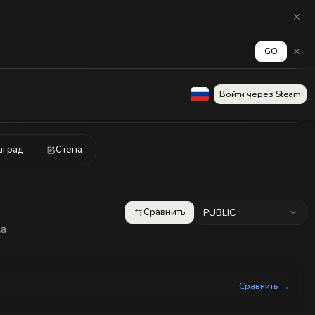
GO
Войти через Steam
граничены.
аград
Стена
Сравнить
PUBLIC
ка
Сравнить →