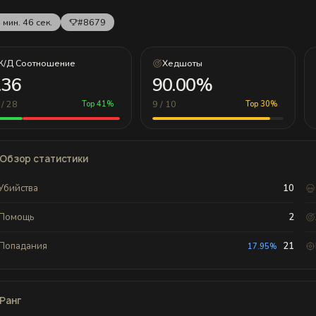
 мин. 46 сек.
#8679
К/Д Соотношение
Хедшоты
.36
90.00%
 / 28
9 / 10
Top 41%
Top 30%
Обзор статистики
Убийства
10
Помощь
2
Попадания
21
17.95%
Ранг