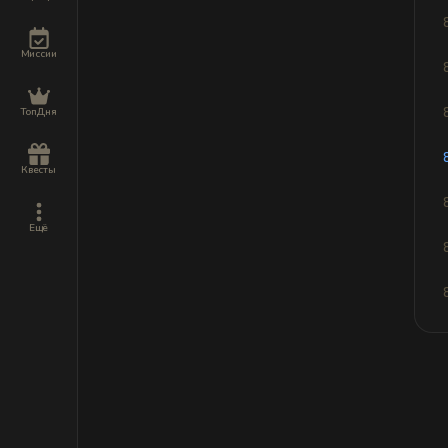
Миссии
ТопДня
Квесты
Ещё