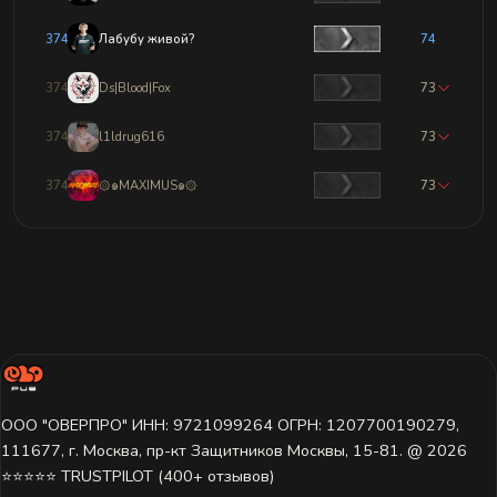
3744
Лабубу живой?
74
3745
Ds|Blood|Fox
73
3746
l1ldrug616
73
3747
۞๑MAXIMUS๑۞
73
ООО "ОВЕРПРО" ИНН: 9721099264 ОГРН: 1207700190279,
111677, г. Москва, пр-кт Защитников Москвы, 15-81. @ 2026 ㅤ
⭐⭐⭐⭐⭐ TRUSTPILOT (400+ отзывов)