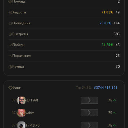
Помощь
2
Хедшоты
71.01%
49
Попадания
28.03%
164
Выстрелы
585
Победы
64.29%
45
Поражения
25
Раунды
70
Ранг
Top 24.8%
#3744 / 15,121
3741
old.1991
75
3742
valfes
75
3743
TirM1t76
75