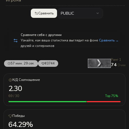
игрока
с
п
р
PUBLIC
Сравнить
а
в
л
е
н
Сравните себя с другими
и
е
Узнайте, как ваша статистика выглядит на фоне
Сравнить →
м!
друзей и соперников
Ранг 1
57 мин. 29 сек.
#3744
74
Очки
К/Д Соотношение
2.30
69 / 30
Top 75%
Победы
64.29%