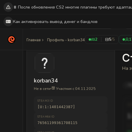
⏸️ После обновления CS2 многие плагины требуют адапта
Как активировать вывод денег и бандлов
2
5
/5
1
Главная
Профиль - korban34
С
На э
korban34
R
Не в сети
Участник с 04.11.2025
STEAM3 ID
[U:1:1401442387]
1
STEAM64 ID
76561199361708115
1,