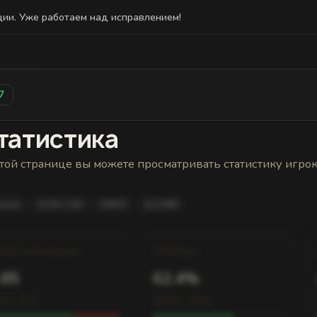
ции. Уже работаем над исправлением!
Статистика
Друзья
Блокировки и статус
История н
7
татистика
той странице вы можете просматривать статистику игро
ussia
24ч 13м
#42
2,480
К/Д Соотношение
Победы
.85
62.4%
247 / 674
580W – 350L