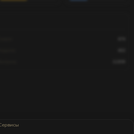
Смерти
674
Хедшоты
602
Выстрелы
12,830
Сервисы