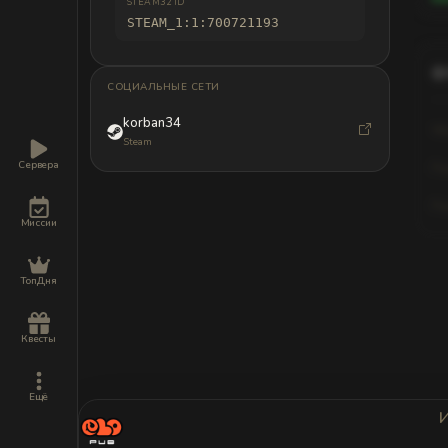
STEAM32 ID
STEAM_1:1:700721193
СОЦИАЛЬНЫЕ СЕТИ
korban34
Уб
Steam
Сервера
По
По
Миссии
ТопДня
Ста
Квесты
Иг
по
Ещё