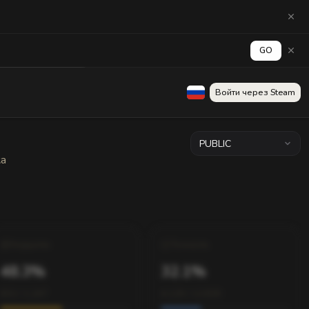
GO
аград
Стена
Войти через Steam
PUBLIC
ка
Хедшоты
Точность
48.3%
32.1%
602 / 1,247
4,120 / 12,830