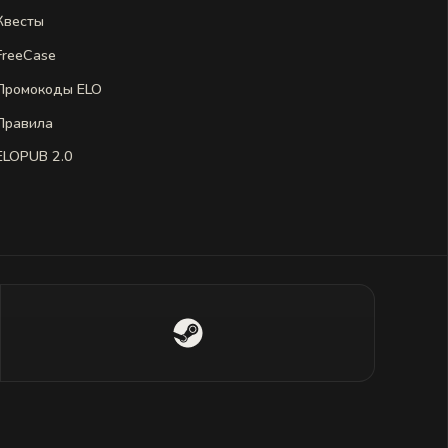
Квесты
FreeCase
Промокоды ELO
Правила
ELOPUB 2.0