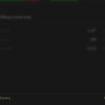
Обзор статистики
ийства
1,247
мощь
189
падания
4,120
тистика для этого игрока недоступна.
рок ещё не играл на этом сервере или данные
ка не загружены. Попробуйте выбрать другой
сервер.
Играть