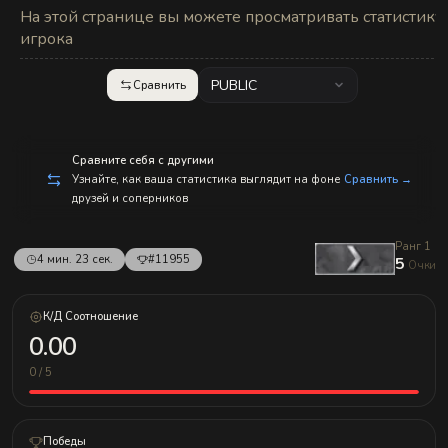
с
На этой странице вы можете просматривать статистику
п
р
игрока
а
в
л
PUBLIC
Сравнить
е
н
и
е
м!
Сравните себя с другими
Узнайте, как ваша статистика выглядит на фоне
Сравнить →
друзей и соперников
Ранг 1
4 мин. 23 сек.
#11955
5
Очки
К/Д Соотношение
0.00
0 / 5
Победы