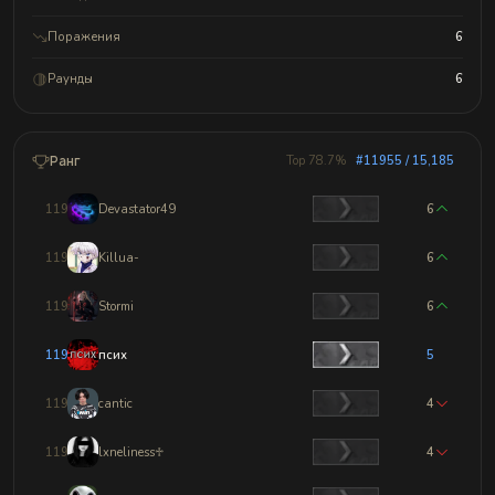
Поражения
6
Раунды
6
Ранг
Top 78.7%
#11955 / 15,185
11952
Devastator49
6
11953
Killua-
6
11954
Stormi
6
11955
псих
5
11956
cantic
4
11957
lxneliness♱
4