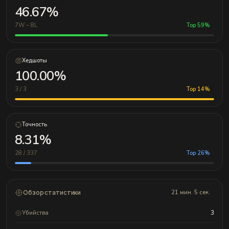
46.67%
7W – 8L
Top 59%
Хедшоты
100.00%
3 / 3
Top 14%
Точность
8.31%
28 / 337
Top 26%
Обзор статистики
21 мин. 5 сек.
Убийства
3