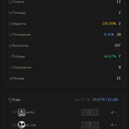
Смерти
13
Помощь
2
Хедшоты
100.00%
3
Попадания
8.31%
28
Выстрелы
337
Победы
46.67%
7
Поражения
8
Раунды
15
Ранг
Top 97.3%
#14776 / 15,185
14773
cantic
4
14774
mr_ripl
4