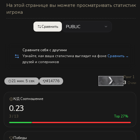
с
На этой странице вы можете просматривать статистику
п
р
игрока
а
в
л
PUBLIC
Сравнить
е
н
и
е
м!
Сравните себя с другими
Узнайте, как ваша статистика выглядит на фоне
Сравнить →
друзей и соперников
Ранг 1
21 мин. 5 сек.
#14776
3
Очки
К/Д Соотношение
0.23
3 / 13
Top 27%
Победы