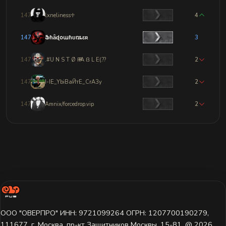
14775
lxneliness♱
4
14776
Ֆɦǟɖօաɦʊռȶɛʀ
3
14777
.#U N S T Ø Ҏ Ҏ A ẞ L E(.??
2
14778
I-IE_YbiBaЙтЕ_CrA3y
2
14779
Amnix/forcedrop.vip
2
ООО "ОВЕРПРО" ИНН: 9721099264 ОГРН: 1207700190279,
111677, г. Москва, пр-кт Защитников Москвы, 15-81. @ 2026 ㅤ