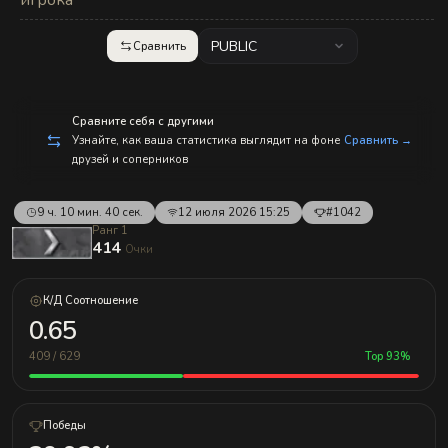
игрока
с
п
р
PUBLIC
Сравнить
а
в
л
е
н
Сравните себя с другими
и
е
Узнайте, как ваша статистика выглядит на фоне
Сравнить →
м!
друзей и соперников
9 ч. 10 мин. 40 сек.
12 июля 2026 15:25
#1042
Ранг 1
414
Очки
К/Д Соотношение
0.65
409 / 629
Top 93%
Победы