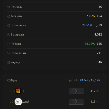
Помощь
46
Хедшоты
37.65%
154
Попадания
25.51%
1,539
Выстрелы
6,032
Победы
39.02%
135
Поражения
211
Раунды
346
Ранг
Top 6.9%
#1042 / 15,076
1039
lol
417
1040
swup!
415