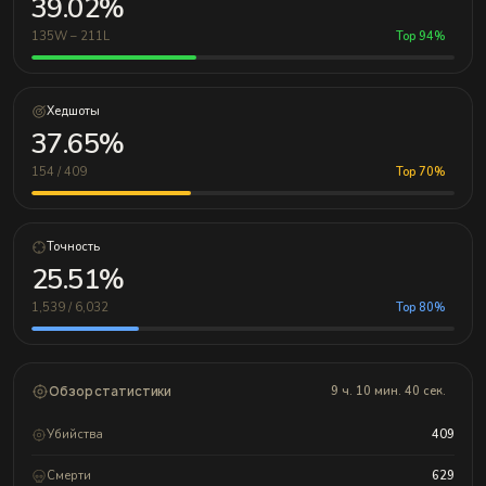
39.02%
135W – 211L
Top 94%
Хедшоты
37.65%
154 / 409
Top 70%
Точность
25.51%
1,539 / 6,032
Top 80%
Обзор статистики
9 ч. 10 мин. 40 сек.
Убийства
409
Смерти
629