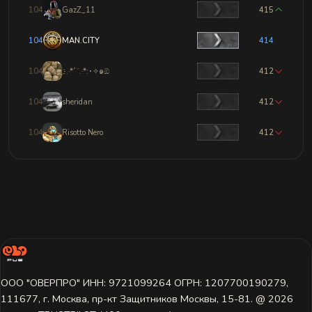
1041
GazZ_11
415
1042
MAN.CITY
414
1043
҉.·.·*´¨.·*:･✧๑ඕ
412
1044
sheridan
412
1045
Risotto Nero
412
ООО "ОВЕРПРО" ИНН: 9721099264 ОГРН: 1207700190279,
111677, г. Москва, пр-кт Защитников Москвы, 15-81. @ 2026 ㅤ