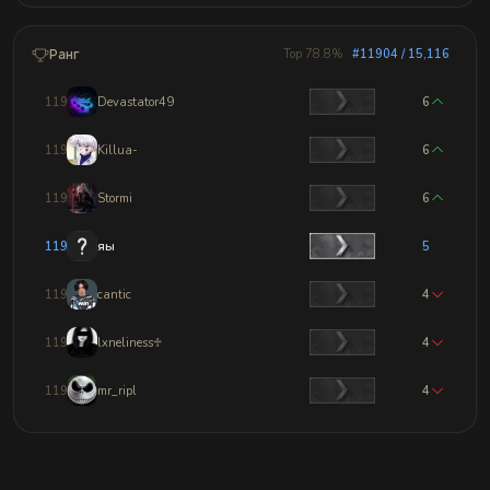
Ранг
Top 78.8%
#11904 / 15,116
11901
Devastator49
6
11902
Killua-
6
11903
Stormi
6
11904
яы
5
11905
cantic
4
11906
lxneliness♱
4
11907
mr_ripl
4