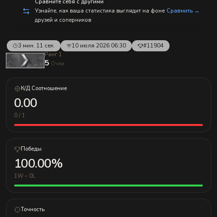
с
Сравните себя с другими
п
Узнайте, как ваша статистика выглядит на фоне
Сравнить →
р
друзей и соперников
а
в
л
е
3 мин. 11 сек.
10 июля 2026 06:30
#11904
н
Ранг 1
и
5
Очки
е
м!
К/Д Соотношение
0.00
0 / 1
Победы
100.00%
1W – 0L
Точность