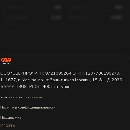
Помощь
189
Хедшоты
602
Попадания
4,120
Выстрелы
12,830
Статистика для этого игрока недоступна.
Игрок ещё не играл на этом сервере или данные пока не
загружены. Попробуйте выбрать другой сервер.
ООО "ОВЕРПРО" ИНН: 9721099264 ОГРН: 1207700190279,
111677, г. Москва, пр-кт Защитников Москвы, 15-81. @ 2026 ㅤ
⭐⭐⭐⭐⭐ TRUSTPILOT (400+ отзывов)
Условия использования
Политика конфиденциальности
Поддержка
Играть