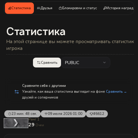
с
п
Статистика
Друзья
Блокировки и статус
История наград
р
а
в
л
Статистика
е
н
и
На этой странице вы можете просматривать статистику
е
м!
игрока
PUBLIC
Сравнить
Сравните себя с другими
Узнайте, как ваша статистика выглядит на фоне
Сравнить →
друзей и соперников
23 мин. 48 сек.
09 июля 2026 01:00
#6612
Ранг 1
29
Очки