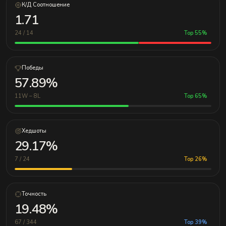
К/Д Соотношение
1.71
24 / 14
Top 55%
Победы
57.89%
11W – 8L
Top 65%
Хедшоты
29.17%
7 / 24
Top 26%
Точность
19.48%
67 / 344
Top 39%