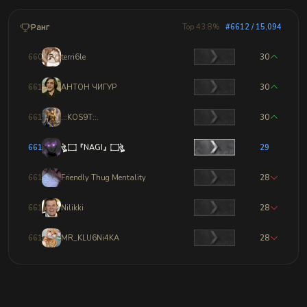
Ранг
Top 43.8%
#6612 / 15,094
6609
terri6le
30
6610
АНТОН ЧИГУР
30
6611
.::KOS9T::.
30
6612
ঔৣ ۝『NAGI』۝ঔৣ
29
6613
Friendly Thug Mentality
28
6614
Nilikki
28
6615
MR_KLU6Ni4KA
28