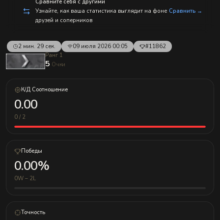
с
Сравните себя с другими
п
Узнайте, как ваша статистика выглядит на фоне
Сравнить →
р
друзей и соперников
а
в
л
е
2 мин. 29 сек.
09 июля 2026 00:05
#11862
н
Ранг 1
и
5
Очки
е
м!
К/Д Соотношение
0.00
0 / 2
Победы
0.00%
0W – 2L
Точность