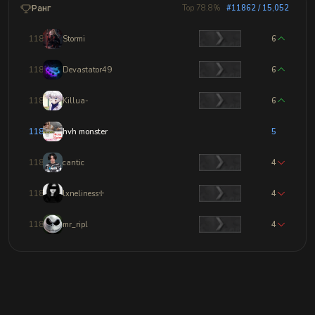
Ранг
Top 78.8%
#11862 / 15,052
11859
Stormi
6
11860
Devastator49
6
11861
Killua-
6
11862
hvh monster
5
11863
cantic
4
11864
lxneliness♱
4
11865
mr_ripl
4