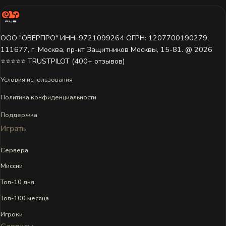
Статистика для этого игрока недоступна.
Игрок ещё не играл на этом сервере или данные пока не
загружены. Попробуйте выбрать другой сервер.
ООО "ОВЕРПРО" ИНН: 9721099264 ОГРН: 1207700190279,
111677, г. Москва, пр-кт Защитников Москвы, 15-81. @ 2026 ㅤ
⭐⭐⭐⭐⭐ TRUSTPILOT (400+ отзывов)
Условия использования
Политика конфиденциальности
Поддержка
Играть
Сервера
Миссии
Топ-10 дня
Топ-100 месяца
Игроки