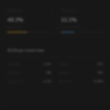
Хедшоты
Точность
48.3%
32.1%
602 / 1,247
4,120 / 12,830
Обзор статистики
Убийства
1,247
Смерти
674
Помощь
189
Хедшоты
602
Попадания
4,120
Выстрелы
12,830