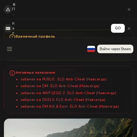
⏸️
П
о
с
л
К
е
а
GO
о
к
б
Временный профиль
а
н
к
Это временный профиль для W1zzard. Этот пользователь не
о
т
зарегистрирован на сайте. Некоторые функции могут быть
Войти через Steam
в
и
ограничены.
л
в
е
и
н
р
и
о
Активные наказания
я
в
C
а
забанен
на PUBLIC: ELO Anti-Cheat (Навсегда)
S
т
забанен
на DM: ELO Anti-Cheat (Навсегда)
2
ь
м
в
забанен
на AWP LEGO 2: ELO Anti-Cheat (Навсегда)
н
ы
забанен
на DUELS: ELO Anti-Cheat (Навсегда)
о
в
ги
о
забанен
на DM Kill & Earn: ELO Anti-Cheat (Навсегда)
е
д
п
д
л
е
аг
н
и
е
н
г