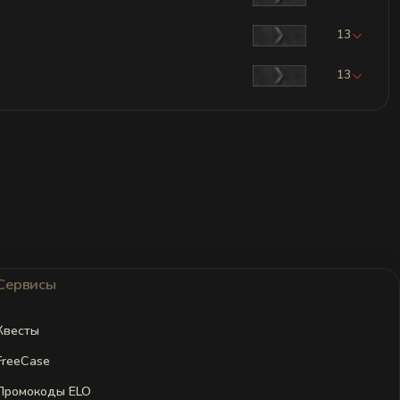
13
13
Сервисы
Квесты
FreeCase
Промокоды ELO