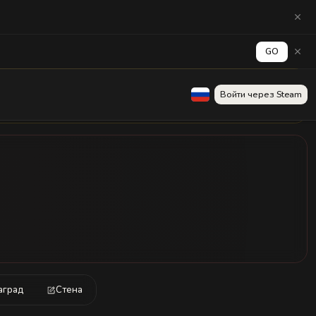
GO
Войти через Steam
ограничены.
аград
Стена