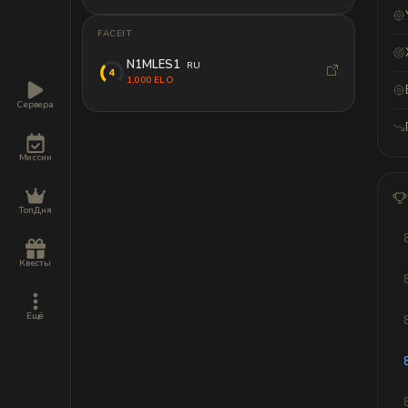
FACEIT
N1MLES1
RU
1,000 ELO
Сервера
Миссии
ТопДня
Квесты
Ещё