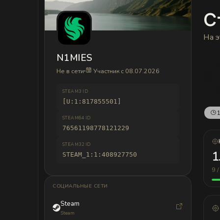
С
На э
N1MIES
Не в сети
Участник с 08.07.2026
STEAM3 ID
[U:1:817855501]
1
STEAM64 ID
76561198778121229
STEAM32 ID
1
STEAM_1:1:408927750
9 /
СОЦИАЛЬНЫЕ СЕТИ
Steam
Steam