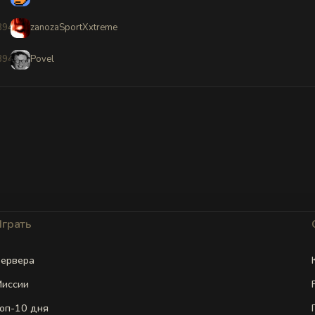
8946
zanozaSportXxtreme
8947
Povel
Играть
ервера
иссии
оп-10 дня