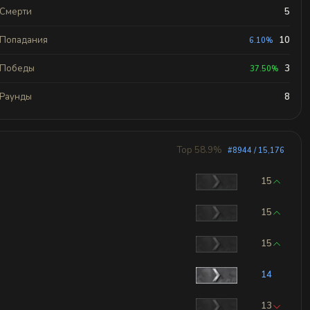
Смерти
5
Попадания
10
6.10%
Победы
3
37.50%
Раунды
8
Top 58.9%
#8944 / 15,176
15
15
15
14
13