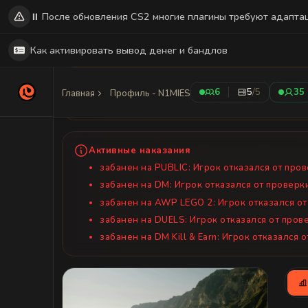
⏸️ После обновления CS2 многие плагины требуют адапта
Как активировать вывод денег и бандлов
Временный профиль
6
5
/5
35
Главная
Профиль - N1MIES
Это временный профиль для N1MIES. Этот пользо
Активные наказания
забанен
на PUBLIC: Игрок отказался от про
забанен
на DM: Игрок отказался от проверк
забанен
на AWP LEGO 2: Игрок отказался от
забанен
на DUELS: Игрок отказался от пров
забанен
на DM Kill & Earn: Игрок отказался 