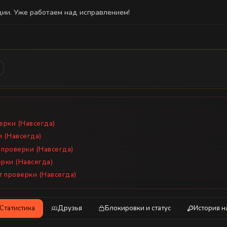
ции. Уже работаем над исправлением!
ватель не зарегистрирован на сайте. Некоторые функции могут быть 
верки (Навсегда)
и (Навсегда)
 проверки (Навсегда)
ерки (Навсегда)
от проверки (Навсегда)
Статистика
Друзья
Блокировки и статус
История н