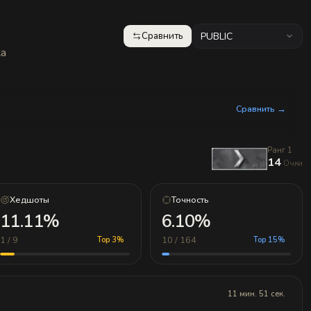
Сравнить
PUBLIC
ка
Сравнить →
Ранг 1
14
Очки
Хедшоты
Точность
11.11%
6.10%
1 / 9
10 / 164
Top 3%
Top 15%
11 мин. 51 сек.